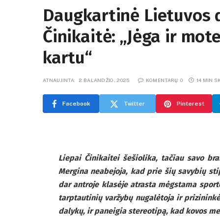
Daugkartinė Lietuvos 
Činikaitė: „Jėga ir mot
kartu“
ATNAUJINTA:
2 BALANDŽIO, 2025
KOMENTARŲ: 0
14 MIN S
Facebook
Twitter
Pinterest
Liepai Činikaitei šešiolika, tačiau savo br
Mergina neabejoja, kad prie šių savybių sti
dar antroje klasėje atrasta mėgstama sport
tarptautinių varžybų nugalėtoja ir prizinin
dalykų, ir paneigia stereotipą, kad kovos m