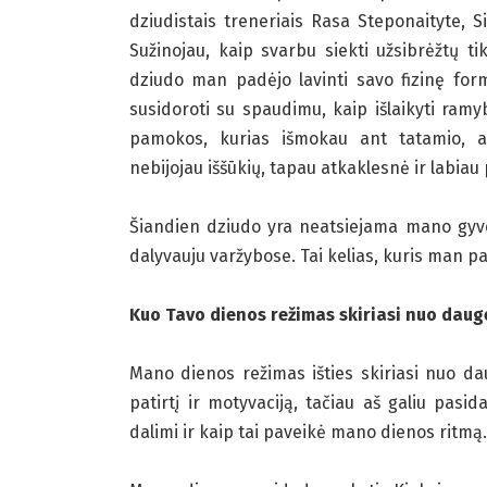
dziudistais treneriais Rasa Steponaityte, S
Sužinojau, kaip svarbu siekti užsibrėžtų ti
dziudo man padėjo lavinti savo fizinę form
susidoroti su spaudimu, kaip išlaikyti ramy
pamokos, kurias išmokau ant tatamio, a
nebijojau iššūkių, tapau atkaklesnė ir labiau p
Šiandien dziudo yra neatsiejama mano gyven
dalyvauju varžybose. Tai kelias, kuris man pati
Kuo Tavo dienos režimas skiriasi nuo daug
Mano dienos režimas išties skiriasi nuo dau
patirtį ir motyvaciją, tačiau aš galiu pas
dalimi ir kaip tai paveikė mano dienos ritmą