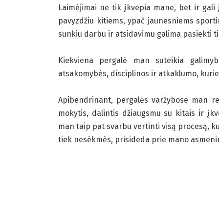
Laimėjimai ne tik įkvepia mane, bet ir gali
pavyzdžiu kitiems, ypač jaunesniems sporti
sunkiu darbu ir atsidavimu galima pasiekti ti
Kiekviena pergalė man suteikia galimy
atsakomybės, disciplinos ir atkaklumo, kuri
Apibendrinant, pergalės varžybose man reiš
mokytis, dalintis džiaugsmu su kitais ir įkv
man taip pat svarbu vertinti visą procesą, ku
tiek nesėkmės, prisideda prie mano asmenini