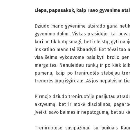
Liepa, papasakok, kaip Tavo gyvenime atsi
Dziudo mano gyvenime atsirado gana netikėt
gyvenimo dalimi. Viskas prasidėjo, kai buvau 
kuri ne tik būtų smagi, bet ir leistų įgyti n
ir skatino mane tai išbandyti. Bet tėvai tuo
visa šeima vykdavome palaikyti brolio pe
mergaites. Nenuleidau rankų ir po kiek laik
pamenu, kaip po treniruotės stebėjau tre
trenerės lūpų išgirdau: „Aš jos nepaleisiu! Lie
Pirmoje dziudo treniruotėje pasijutau atradu
aktyvumą, bet ir mokė disciplinos, pagarb
įveikti savo baimes ir nepatogumą, bet su ki
Treniruotėse susipažinau su puikiais Kau