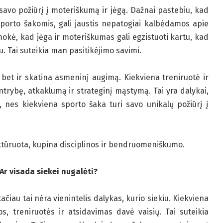
savo požiūrį į moteriškumą ir jėgą. Dažnai pastebiu, kad
sporto šakomis, gali jaustis nepatogiai kalbėdamos apie
mokė, kad jėga ir moteriškumas gali egzistuoti kartu, kad
tu. Tai suteikia man pasitikėjimo savimi.
, bet ir skatina asmeninį augimą. Kiekviena treniruotė ir
ntrybę, atkaklumą ir strateginį mąstymą. Tai yra dalykai,
ų, nes kiekviena sporto šaka turi savo unikalų požiūrį į
ktūruota, kupina disciplinos ir bendruomeniškumo.
Ar visada siekei nugalėti?
čiau tai nėra vienintelis dalykas, kurio siekiu. Kiekviena
 treniruotės ir atsidavimas davė vaisių. Tai suteikia