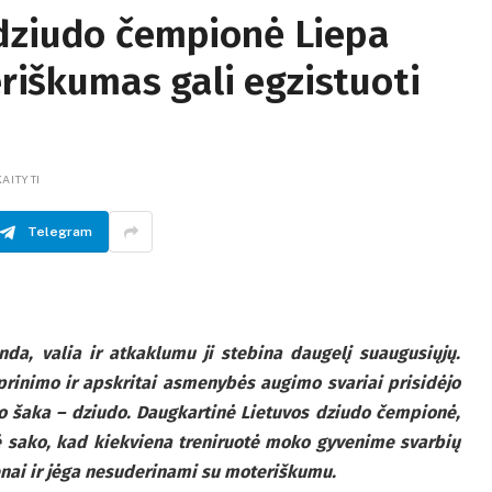
dziudo čempionė Liepa
eriškumas gali egzistuoti
KAITYTI
Telegram
anda, valia ir atkaklumu ji stebina daugelį suaugusiųjų.
prinimo ir apskritai asmenybės augimo svariai prisidėjo
o šaka – dziudo. Daugkartinė Lietuvos dziudo čempionė,
kė sako, kad kiekviena treniruotė moko gyvenime svarbių
enai ir jėga nesuderinami su moteriškumu.