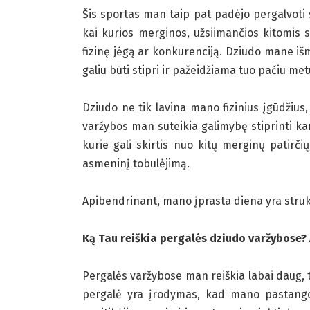
Šis sportas man taip pat padėjo pergalvoti 
kai kurios merginos, užsiimančios kitomis 
fizinę jėgą ar konkurenciją. Dziudo mane iš
galiu būti stipri ir pažeidžiama tuo pačiu me
Dziudo ne tik lavina mano fizinius įgūdžius
varžybos man suteikia galimybę stiprinti ka
kurie gali skirtis nuo kitų merginų patirči
asmeninį tobulėjimą.
Apibendrinant, mano įprasta diena yra stru
Ką Tau reiškia pergalės dziudo varžybose? 
Pergalės varžybose man reiškia labai daug, ta
pergalė yra įrodymas, kad mano pastangos,