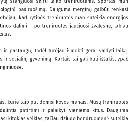
ytą stengiuosi skirti laiko treniruotėms. Sportas man
ichologinį pasiruošimą. Dauguma merginų galbūt renkasi
tebėjau, kad rytinės treniruotės man suteikia energijos
inos dalimi – po treniruotės jaučiuosi žvalesnė, labiau
kslus.
 ir pastangų, todėl turėjau išmokti gerai valdyti laiką.
ir socialinį gyvenimą. Kartais tai gali būti iššūkis, ypač
enginiuose.
is, kurie taip pat domisi kovos menais. Mūsų treniruotės
alintis patirtimi ir palaikyti vieniems kitus. Dauguma
asi kitokias veiklas, tačiau dziudo bendruomenė suteikia