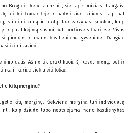
imu Broga ir bendraamžiais, šie tapo puikiais draugais.
kslų, dirbti komandoje ir padėti vieni kitiems. Taip pat
ą, stiprinti kūną ir protą. Per varžybas išmokau, kaip
bę ir pasitikėjimą savimi net sunkiose situacijose. Visos
tsispindėjo ir mano kasdieniame gyvenime. Daugiau
asitikinti savimi.
imo dalis. Aš ne tik praktikuoju šį kovos meną, bet ir
nka ir kuriuo siekiu eiti toliau.
elio kitų merginų?
gelio kitų merginų. Kiekviena mergina turi individualią
idalinti, kaip dziudo tapo neatsiejama mano kasdienybės
.