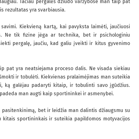
 daugiau. Tačiau pergalės dziudo varžybose man taip pat
is rezultatas yra svarbiausia.
 savimi. Kiekvieną kartą, kai pavyksta laimėti, jaučiuosi
. Ne tik fizine jėga ar technika, bet ir psichologiniu
ti pergalę, jaučiu, kad galiu įveikti ir kitus gyvenimo
p pat yra neatsiejama proceso dalis. Ne visada siekiau
išmokti ir tobulėti. Kiekvienas pralaimėjimas man suteikia
, ką galėjau padaryti kitaip, ir tobulinti savo įgūdžius.
s padeda man augti kaip sportininkei ir asmenybei.
 pasitenkinimą, bet ir leidžia man dalintis džiaugsmu su
su kitais sportininkais ir suteikia papildomos motyvacijos