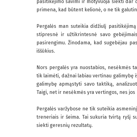
pasitikėjimo savimi ir motyvuoja siekti dar
primena, kad būtent kelionė, o ne tik galutin
Pergalės man suteikia didžiulį pasitikėjimą
stipresnė ir užtikrintesnė savo gebėjimais
pasirengimu. Žinodama, kad sugebėjau pasiek
iššūkius.
Nors pergalės yra nuostabios, nesėkmės tai
tik laimėti, dažnai labiau vertinau galimybę 
galimybę apmąstyti savo taktiką, analizuoti
Taigi, net ir nesėkmės yra vertingos, nes jo
Pergalės varžybose ne tik suteikia asmeninį
treneriais ir šeima. Tai sukuria tvirtą ryšį 
siekti geresnių rezultatų.