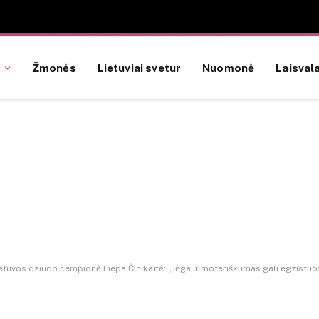
Žmonės
Lietuviai svetur
Nuomonė
Laisvala
etuvos dziudo čempionė Liepa Činikaitė: „Jėga ir moteriškumas gali egzistuot