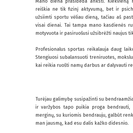
Mano diena prasideda anksti. Kiekvieną r
reiškia ne tik fizinį aktyvumą, bet ir ps
užsiimti sportu vėliau dieną, tačiau aš pas
visai dienai. Tai tampa mano kasdienės rut
motyvuota ir pasiruošusi užsibrėžti naujus ti
Profesionalus sportas reikalauja daug laiko
Stengiuosi subalansuoti treniruotes, mokslus 
kai reikia ruošti namų darbus ar dalyvauti r
Turėjau galimybę susipažinti su bendraamžia
ir varžybos tapo puikia proga bendrauti, d
merginų, su kuriomis bendrauju, galbūt renk
man jausmą, kad esu dalis kažko didesnio.