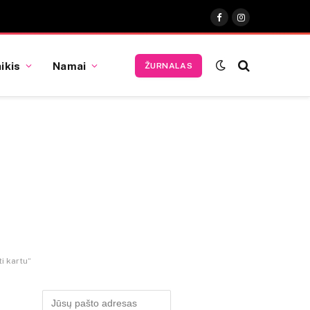
Facebook
Instagram
ikis
Namai
ŽURNALAS
i kartu“