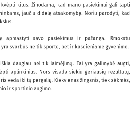
 įkvėpti kitus. Žinodama, kad mano pasiekimai gali tapti
ninkams, jaučiu didelę atsakomybę. Noriu parodyti, kad
kslus.
bę apmąstyti savo pasiekimus ir pažangą. Išmokstu
e yra svarbūs ne tik sporte, bet ir kasdieniame gyvenime.
kia daugiau nei tik laimėjimą. Tai yra galimybė augti,
ėpti aplinkinius. Nors visada siekiu geriausių rezultatų,
ris veda iki tų pergalių. Kiekvienas žingsnis, tiek sėkmės,
o ir sportinio augimo.