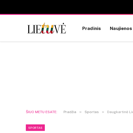
Pradinis
Naujienos
»
»
ŠIUO METU ESATE:
Pradžia
Sportas
Daugkartinė Li
SPORTAS