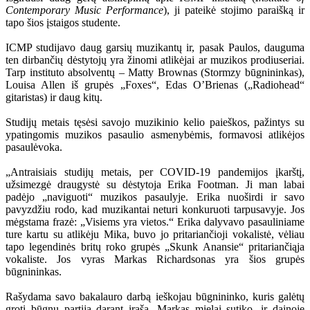
Contemporary Music Performance
), ji pateikė stojimo paraišką ir
tapo šios įstaigos studente.
ICMP studijavo daug garsių muzikantų ir, pasak Paulos, dauguma
ten dirbančių dėstytojų yra žinomi atlikėjai ar muzikos prodiuseriai.
Tarp instituto absolventų – Matty Brownas (Stormzy būgnininkas),
Louisa Allen iš grupės „Foxes“, Edas O’Brienas („Radiohead“
gitaristas) ir daug kitų.
Studijų metais tęsėsi savojo muzikinio kelio paieškos, pažintys su
ypatingomis muzikos pasaulio asmenybėmis, formavosi atlikėjos
pasaulėvoka.
„Antraisiais studijų metais, per COVID-19 pandemijos įkarštį,
užsimezgė draugystė su dėstytoja Erika Footman. Ji man labai
padėjo „naviguoti“ muzikos pasaulyje. Erika nuoširdi ir savo
pavyzdžiu rodo, kad muzikantai neturi konkuruoti tarpusavyje. Jos
mėgstama frazė: „Visiems yra vietos.“ Erika dalyvavo pasauliniame
ture kartu su atlikėju Mika, buvo jo pritariančioji vokalistė, vėliau
tapo legendinės britų roko grupės „Skunk Anansie“ pritariančiąja
vokaliste. Jos vyras Markas Richardsonas yra šios grupės
būgnininkas.
Rašydama savo bakalauro darbą ieškojau būgnininko, kuris galėtų
groti būgnų partiją darant įrašą. Markas mielai sutiko, ir dainoje