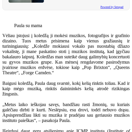
Powered by Setupad
Paula su mama
Vėliau įstojusi į koledžą ji mokėsi muzikos, fotografijos ir grafinio
dizaino. Tuos metus prisimena kaip vienus gražiausių ir
turiningiausių: „Koledže mokiausi vokalo pas nuostabią džiazo
vokalistę, ji mane paskatino stoti į muzikos institutą, kad įgyčiau
bakalauro laipsnį. Koledžas man suteikė daug galimybių koncertuoti
su gyvos muzikos grupe. Kas mėnesį rengdavome pasirodymus
įvairiose muzikos erdvėse, tokiose kaip „Pop Brixton“, „Queens
Theatre“, „Forge Camden.“
Baigusi koledžą, Paula daug svarstė, kokį kelią rinktis toliau. Kad ir
kaip mėgo muziką, rinktis dainininkės kelią atrodė rizikingas
žingsnis.
„Metus laiko ieškojau savęs, bandžiau rasti žmonių, su kuriais
galėčiau dirbti ir kurti. Neslėpsiu, esu drovi, todėl nebuvo drąsu.
Apsisprendžiau likti su muzika ir pradėjau sau geriausio muzikos
instituto paieškas“, – pasakoja Paula.
Išgirdusi daug gerų atsiliepimų apie ICMP institutą (
Institute of