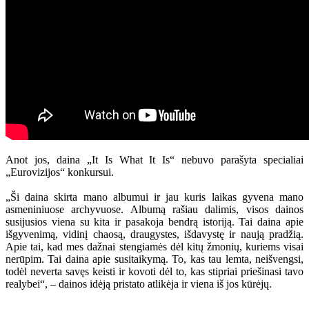
Anot jos, daina „It Is What It Is“ nebuvo parašyta specialiai
„Eurovizijos“ konkursui.
„Ši daina skirta mano albumui ir jau kuris laikas gyvena mano
asmeniniuose archyvuose. Albumą rašiau dalimis, visos dainos
susijusios viena su kita ir pasakoja bendrą istoriją. Tai daina apie
išgyvenimą, vidinį chaosą, draugystes, išdavystę ir naują pradžią.
Apie tai, kad mes dažnai stengiamės dėl kitų žmonių, kuriems visai
nerūpim. Tai daina apie susitaikymą. To, kas tau lemta, neišvengsi,
todėl neverta savęs keisti ir kovoti dėl to, kas stipriai priešinasi tavo
realybei“, – dainos idėją pristato atlikėja ir viena iš jos kūrėjų.