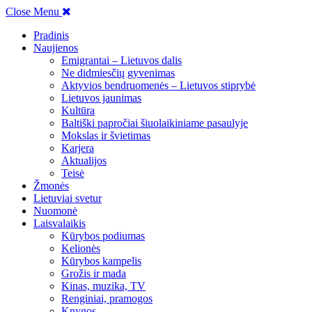
Close Menu
Pradinis
Naujienos
Emigrantai – Lietuvos dalis
Ne didmiesčių gyvenimas
Aktyvios bendruomenės – Lietuvos stiprybė
Lietuvos jaunimas
Kultūra
Baltiški papročiai šiuolaikiniame pasaulyje
Mokslas ir švietimas
Karjera
Aktualijos
Teisė
Žmonės
Lietuviai svetur
Nuomonė
Laisvalaikis
Kūrybos podiumas
Kelionės
Kūrybos kampelis
Grožis ir mada
Kinas, muzika, TV
Renginiai, pramogos
Knygos