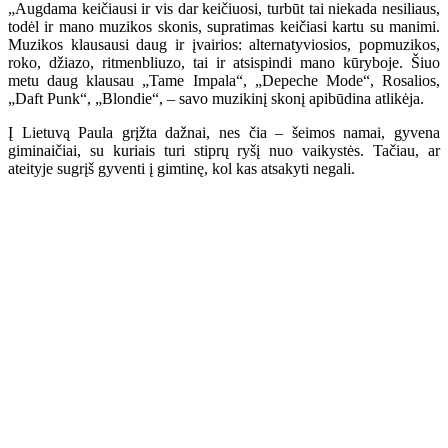
„Augdama keičiausi ir vis dar keičiuosi, turbūt tai niekada nesiliaus,
todėl ir mano muzikos skonis, supratimas keičiasi kartu su manimi.
Muzikos klausausi daug ir įvairios: alternatyviosios, popmuzikos,
roko, džiazo, ritmenbliuzo, tai ir atsispindi mano kūryboje. Šiuo
metu daug klausau „Tame Impala“, „Depeche Mode“, Rosalios,
„Daft Punk“, „Blondie“, – savo muzikinį skonį apibūdina atlikėja.
Į Lietuvą Paula grįžta dažnai, nes čia – šeimos namai, gyvena
giminaičiai, su kuriais turi stiprų ryšį nuo vaikystės. Tačiau, ar
ateityje sugrįš gyventi į gimtinę, kol kas atsakyti negali.