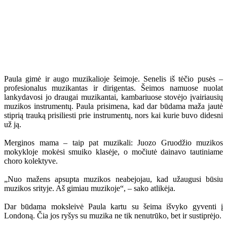
Paula gimė ir augo muzikalioje šeimoje. Senelis iš tėčio pusės –
profesionalus muzikantas ir dirigentas. Šeimos namuose nuolat
lankydavosi jo draugai muzikantai, kambariuose stovėjo įvairiausių
muzikos instrumentų. Paula prisimena, kad dar būdama maža jautė
stiprią trauką prisiliesti prie instrumentų, nors kai kurie buvo didesni
už ją.
Merginos mama – taip pat muzikali: Juozo Gruodžio muzikos
mokykloje mokėsi smuiko klasėje, o močiutė dainavo tautiniame
choro kolektyve.
„Nuo mažens apsupta muzikos neabejojau, kad užaugusi būsiu
muzikos srityje. Aš gimiau muzikoje“, – sako atlikėja.
Dar būdama moksleivė Paula kartu su šeima išvyko gyventi į
Londoną. Čia jos ryšys su muzika ne tik nenutrūko, bet ir sustiprėjo.