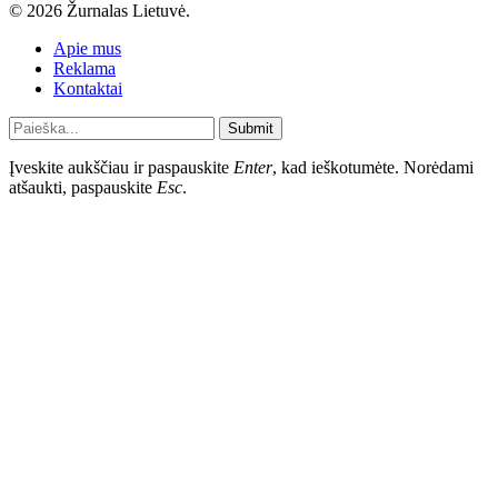
© 2026 Žurnalas Lietuvė.
Apie mus
Reklama
Kontaktai
Submit
Įveskite aukščiau ir paspauskite
Enter
, kad ieškotumėte. Norėdami
atšaukti, paspauskite
Esc
.