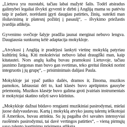
„Lietuva yra nuostabi, tačiau labai mažytė šalis. Todėl atsiradus
galimybei legaliai išvykti gyventi ir dirbti į Angliją mama su patėviu
taip ir padarė, norėdami įgyti daugiau patirties, žinių, suteikti man
išsilavinimą ir platesnį požiūrį į pasaulį“, – išvykimo priežastis
įvardija atlikėja.
Gyvenimo svečioje šalyje pradžia jaunai merginai nebuvo lengva.
Daugiausia sunkumų kėlė adaptacija mokykloje.
„Atvykusi į Angliją ir pradėjusi lankyti vietinę mokyklą patyriau
kultūrinį šoką. Kiti moksleiviai nebuvo labai draugiški man, kaip
kitatautei. Nors anglų kalbą buvau pramokusi Lietuvoje, tačiau
jaunimo žargonas man buvo gan svetimas, teko greitai išmokti norint
integruotis į jų grupę“, – prisiminimais dalijasi Paula.
Mokykloje jai ypač patiko dailės, dramos ir, žinoma, muzikos
pamokos, labiausiai dėl to, kad klasės buvo aprūpintos gausybe
priemonių. Muzikos klasėje buvo galima groti įvairiais instrumentais
ir mokytojai skatino rašyti savo kūrinius.
„Mokykloje dažnai būdavo rengiami muzikiniai pasirodymai, mielai
juose dalyvaudavau. Kartą į mokyklą atvyko jaunų talentų ieškotojai
iš Amerikos, buvau atrinkta. Su jų pagalba dvi savaites intensyviai
ruošėmės pasirodymui, tai davė vertingos patirties“, – vieną pirmųjų
savo talento įvertinimų prisimena atlikėja.