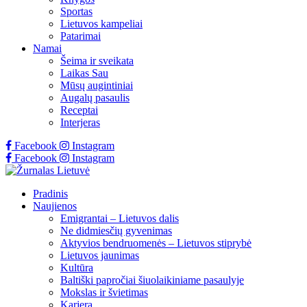
Sportas
Lietuvos kampeliai
Patarimai
Namai
Šeima ir sveikata
Laikas Sau
Mūsų augintiniai
Augalų pasaulis
Receptai
Interjeras
Facebook
Instagram
Facebook
Instagram
Pradinis
Naujienos
Emigrantai – Lietuvos dalis
Ne didmiesčių gyvenimas
Aktyvios bendruomenės – Lietuvos stiprybė
Lietuvos jaunimas
Kultūra
Baltiški papročiai šiuolaikiniame pasaulyje
Mokslas ir švietimas
Karjera