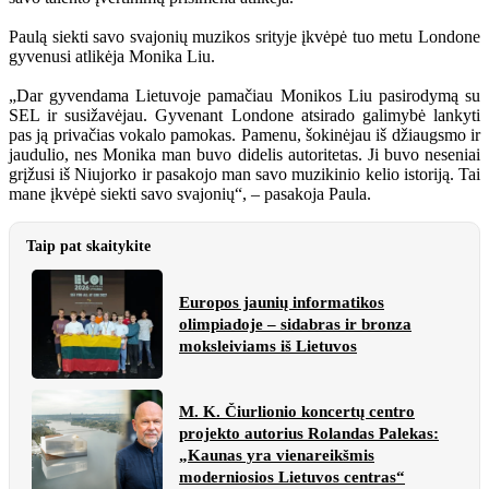
Paulą siekti savo svajonių muzikos srityje įkvėpė tuo metu Londone
gyvenusi atlikėja Monika Liu.
„Dar gyvendama Lietuvoje pamačiau Monikos Liu pasirodymą su
SEL ir susižavėjau. Gyvenant Londone atsirado galimybė lankyti
pas ją privačias vokalo pamokas. Pamenu, šokinėjau iš džiaugsmo ir
jaudulio, nes Monika man buvo didelis autoritetas. Ji buvo neseniai
grįžusi iš Niujorko ir pasakojo man savo muzikinio kelio istoriją. Tai
mane įkvėpė siekti savo svajonių“, – pasakoja Paula.
Taip pat skaitykite
Europos jaunių informatikos
olimpiadoje – sidabras ir bronza
moksleiviams iš Lietuvos
M. K. Čiurlionio koncertų centro
projekto autorius Rolandas Palekas:
„Kaunas yra vienareikšmis
moderniosios Lietuvos centras“