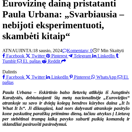
Eurovizinę dainą pristatanti
Paula Urbana: „Svarbiausia –
nebijoti eksperimentuoti,
skambėti kitaip“
ATNAUJINTA:
18 sausio, 2024
Komentarų: 0
7 Min Skaityti
Facebook
Twitter
Pinterest
Telegram
LinkedIn
Tumblr
El. paštas
Reddit
Dalintis
Facebook
Twitter
LinkedIn
Pinterest
WhatsApp
El.
paštas
Paula Urbana – išskirtinio balso lietuvių atlikėja iš Jungtinės
Karalystės, debiutuojanti šių metų nacionalinėje „Eurovizijos“
atrankoje su savo ir dviejų kolegų bendros kūrybos daina „It Is
What It Is“. Ji džiaugiasi, kad nors dalyvauti atrankoje pasiryžo
kone paskutinę paraiškų priėmimo dieną, tačiau atvykus į Lietuvą
per stebėtinai trumpą laiką pavyko suburti puikią komandą ir
sklandžiai pasiruošti pasirodymui.