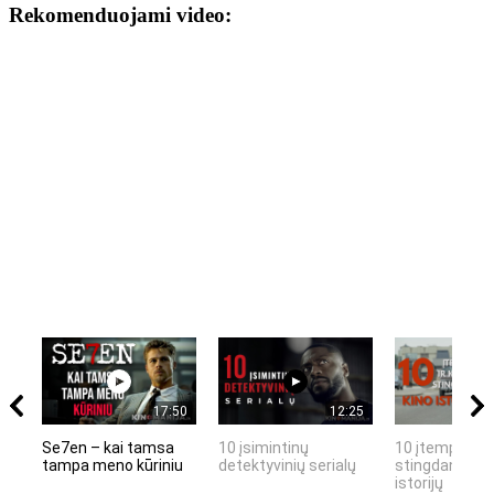
Rekomenduojami video:
17:50
12:25
Se7en – kai tamsa
10 įsimintinų
10 įtemptų, k
tampa meno kūriniu
detektyvinių serialų
stingdančių k
istorijų