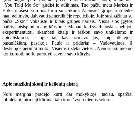
„You Told Me So“ girdisi jo atlikimas. Tuo pačiu metu Markas ir
Erika ruošėsi Europos turui su „Skunk Anansie“ grupe ir suteikė
man galimybę dalyvauti generalinėje repeticijoje. Joje susipažinau su
pačia „Skin“ vokaliste ir kitais grupės nariais. Visos šios įgytos
patirtys atsispindi mano kūryboje. Manau, kad svarbiausia – nebijoti
eksperimentuoti, skambėti kitaip ir ieškoti savo unikalumo ir
autentiškumo, – apie tai, kas formavo jos, kaip atlikėjos,
pasaulėžiūrą, pasakoja Paula ir priduria: – Vadovaujuosi iš
dėstytojos perimtu moto „Visiems užteks vietos“. Nenoriu su niekuo
konkuruoti, noriu parodyti save ir savo kūrybą.“
Apie muzikinį skonį ir kelionių aistrą
Nors mergina pradėjo kurti dar mokykloje, tačiau, sparčiai
tobulėjant, pirmieji kūriniai taip ir neišvydo dienos šviesos.