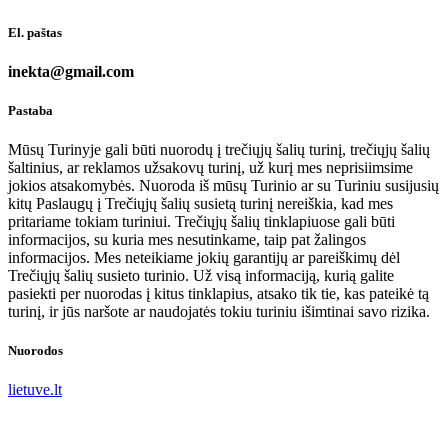
El. paštas
inekta@gmail.com
Pastaba
Mūsų Turinyje gali būti nuorodų į trečiųjų šalių turinį, trečiųjų šalių
šaltinius, ar reklamos užsakovų turinį, už kurį mes neprisiimsime
jokios atsakomybės. Nuoroda iš mūsų Turinio ar su Turiniu susijusių
kitų Paslaugų į Trečiųjų šalių susietą turinį nereiškia, kad mes
pritariame tokiam turiniui. Trečiųjų šalių tinklapiuose gali būti
informacijos, su kuria mes nesutinkame, taip pat žalingos
informacijos. Mes neteikiame jokių garantijų ar pareiškimų dėl
Trečiųjų šalių susieto turinio. Už visą informaciją, kurią galite
pasiekti per nuorodas į kitus tinklapius, atsako tik tie, kas pateikė tą
turinį, ir jūs naršote ar naudojatės tokiu turiniu išimtinai savo rizika.
Nuorodos
lietuve.lt