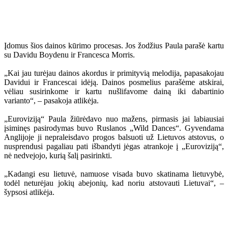
Įdomus šios dainos kūrimo procesas. Jos žodžius Paula parašė kartu
su Davidu Boydenu ir Francesca Morris.
„Kai jau turėjau dainos akordus ir primityvią melodija, papasakojau
Davidui ir Francescai idėją. Dainos posmelius parašėme atskirai,
vėliau susirinkome ir kartu nušlifavome dainą iki dabartinio
varianto“, – pasakoja atlikėja.
„Euroviziją“ Paula žiūrėdavo nuo mažens, pirmasis jai labiausiai
įsiminęs pasirodymas buvo Ruslanos „Wild Dances“. Gyvendama
Anglijoje ji nepraleisdavo progos balsuoti už Lietuvos atstovus, o
nusprendusi pagaliau pati išbandyti jėgas atrankoje į „Euroviziją“,
nė nedvejojo, kurią šalį pasirinkti.
„Kadangi esu lietuvė, namuose visada buvo skatinama lietuvybė,
todėl neturėjau jokių abejonių, kad noriu atstovauti Lietuvai“, –
šypsosi atlikėja.