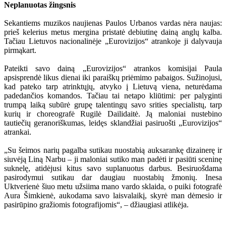
Neplanuotas žingsnis
Sekantiems muzikos naujienas Paulos Urbanos vardas nėra naujas:
prieš kelerius metus mergina pristatė debiutinę dainą anglų kalba.
Tačiau Lietuvos nacionalinėje „Eurovizijos“ atrankoje ji dalyvauja
pirmąkart.
Pateikti savo dainą „Eurovizijos“ atrankos komisijai Paula
apsisprendė likus dienai iki paraiškų priėmimo pabaigos. Sužinojusi,
kad pateko tarp atrinktųjų, atvyko į Lietuvą viena, neturėdama
padedančios komandos. Tačiau tai netapo kliūtimi: per palyginti
trumpą laiką subūrė grupę talentingų savo srities specialistų, tarp
kurių ir choreografė Rugilė Dailidaitė. Ją maloniai nustebino
tautiečių geranoriškumas, leidęs sklandžiai pasiruošti „Eurovizijos“
atrankai.
„Su šeimos narių pagalba sutikau nuostabią auksarankę dizainerę ir
siuvėją Liną Narbu – ji maloniai sutiko man padėti ir pasiūti sceninę
suknelę, atidėjusi kitus savo suplanuotus darbus. Besiruošdama
pasirodymui sutikau dar daugiau nuostabių žmonių. Inesa
Uktverienė šiuo metu užsiima mano vardo sklaida, o puiki fotografė
Aura Šimkienė, aukodama savo laisvalaikį, skyrė man dėmesio ir
pasirūpino gražiomis fotografijomis“, – džiaugiasi atlikėja.