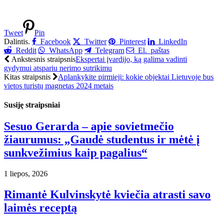
Tweet
Pin
Dalintis.
Facebook
Twitter
Pinterest
LinkedIn
Reddit
WhatsApp
Telegram
El. paštas
Ankstesnis straipsnis
Ekspertai įvardijo, ką galima vadinti
gydymui atspariu nerimo sutrikimu
Kitas straipsnis
Aplankykite pirmieji: kokie objektai Lietuvoje bus
vietos turistų magnetas 2024 metais
Susiję straipsniai
Sesuo Gerarda – apie sovietmečio
žiaurumus: „Gaudė studentus ir mėtė į
sunkvežimius kaip pagalius“
1 liepos, 2026
Rimantė Kulvinskytė kviečia atrasti savo
laimės receptą