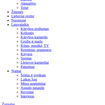
Aktualijos
Teisė
Žmonės
Lietuviai svetur
Nuomonė
Laisvalaikis
Kūrybos podiumas
Kelionės
Kūrybos kampelis
Grožis ir mada
Kinas, muzika, TV
Renginiai, pramogos
Knygos
Sportas
Lietuvos kampeliai
Patarimai
Namai
Šeima ir sveikata
Laikas Sau
Mūsų augintiniai
Augalų pasaulis
Receptai
Interjeras
Žurnalas