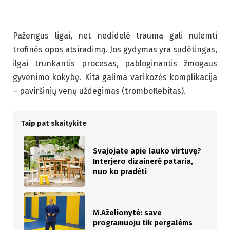
Pažengus ligai, net nedidelė trauma gali nulemti
trofinės opos atsiradimą. Jos gydymas yra sudėtingas,
ilgai trunkantis procesas, pabloginantis žmogaus
gyvenimo kokybę. Kita galima varikozės komplikacija
– paviršinių venų uždegimas (tromboflebitas).
Taip pat skaitykite
Svajojate apie lauko virtuvę?
Interjero dizainerė pataria,
nuo ko pradėti
M.Aželionytė: save
programuoju tik pergalėms