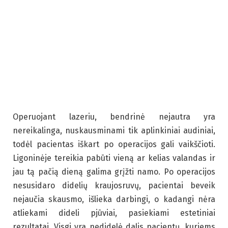
Operuojant lazeriu, bendrinė nejautra yra
nereikalinga, nuskausminami tik aplinkiniai audiniai,
todėl pacientas iškart po operacijos gali vaikščioti.
Ligoninėje tereikia pabūti vieną ar kelias valandas ir
jau tą pačią dieną galima grįžti namo. Po operacijos
nesusidaro didelių kraujosruvų, pacientai beveik
nejaučia skausmo, išlieka darbingi, o kadangi nėra
atliekami dideli pjūviai, pasiekiami estetiniai
rezultatai. Visgi yra nedidelė dalis pacientų, kuriems