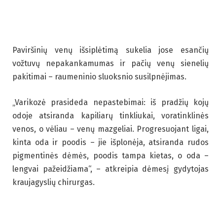
Paviršinių venų išsiplėtimą sukelia jose esančių
vožtuvų nepakankamumas ir pačių venų sienelių
pakitimai – raumeninio sluoksnio susilpnėjimas.
„Varikozė prasideda nepastebimai: iš pradžių kojų
odoje atsiranda kapiliarų tinkliukai, voratinklinės
venos, o vėliau – venų mazgeliai. Progresuojant ligai,
kinta oda ir poodis – jie išplonėja, atsiranda rudos
pigmentinės dėmės, poodis tampa kietas, o oda –
lengvai pažeidžiama“, – atkreipia dėmesį gydytojas
kraujagyslių chirurgas.