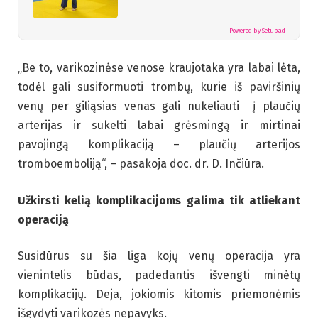
Powered by Setupad
„Be to, varikozinėse venose kraujotaka yra labai lėta,
todėl gali susiformuoti trombų, kurie iš paviršinių
venų per giliąsias venas gali nukeliauti į plaučių
arterijas ir sukelti labai grėsmingą ir mirtinai
pavojingą komplikaciją – plaučių arterijos
tromboemboliją“, – pasakoja doc. dr. D. Inčiūra.
Užkirsti kelią komplikacijoms galima tik atliekant
operaciją
Susidūrus su šia liga kojų venų operacija yra
vienintelis būdas, padedantis išvengti minėtų
komplikacijų. Deja, jokiomis kitomis priemonėmis
išgydyti varikozės nepavyks.