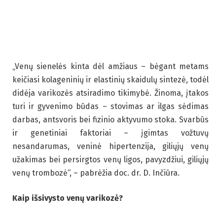
„Venų sienelės kinta dėl amžiaus – bėgant metams
keičiasi kolageninių ir elastinių skaidulų sintezė, todėl
didėja varikozės atsiradimo tikimybė. Žinoma, įtakos
turi ir gyvenimo būdas – stovimas ar ilgas sėdimas
darbas, antsvoris bei fizinio aktyvumo stoka. Svarbūs
ir genetiniai faktoriai – įgimtas vožtuvų
nesandarumas, veninė hipertenzija, giliųjų venų
užakimas bei persirgtos venų ligos, pavyzdžiui, giliųjų
venų trombozė“, – pabrėžia doc. dr. D. Inčiūra.
Kaip išsivysto venų varikozė?