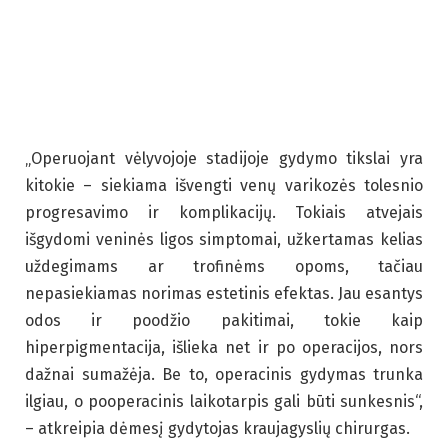
„Operuojant vėlyvojoje stadijoje gydymo tikslai yra
kitokie – siekiama išvengti venų varikozės tolesnio
progresavimo ir komplikacijų. Tokiais atvejais
išgydomi veninės ligos simptomai, užkertamas kelias
uždegimams ar trofinėms opoms, tačiau
nepasiekiamas norimas estetinis efektas. Jau esantys
odos ir poodžio pakitimai, tokie kaip
hiperpigmentacija, išlieka net ir po operacijos, nors
dažnai sumažėja. Be to, operacinis gydymas trunka
ilgiau, o pooperacinis laikotarpis gali būti sunkesnis“,
– atkreipia dėmesį gydytojas kraujagyslių chirurgas.