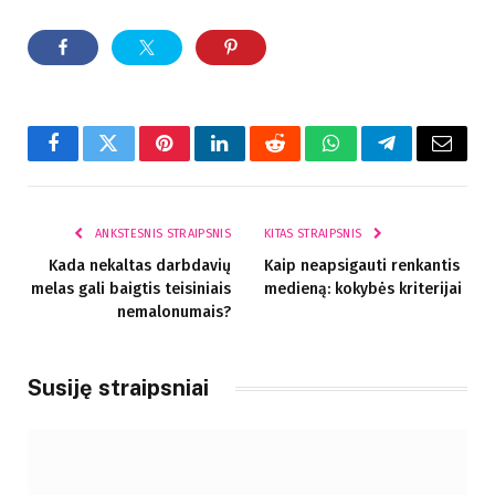
Facebook
Twitter
Pinterest
LinkedIn
Reddit
WhatsApp
Telegram
El.
paštas
ANKSTESNIS STRAIPSNIS
KITAS STRAIPSNIS
Kada nekaltas darbdavių
Kaip neapsigauti renkantis
melas gali baigtis teisiniais
medieną: kokybės kriterijai
nemalonumais?
Susiję straipsniai