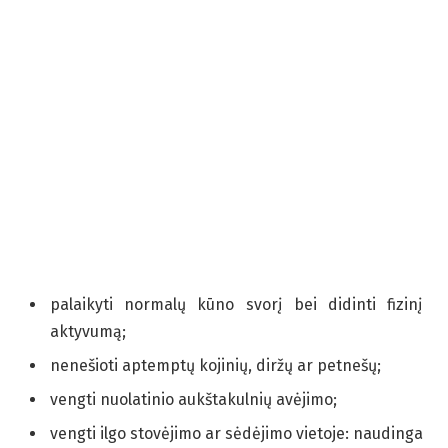
palaikyti normalų kūno svorį bei didinti fizinį
aktyvumą;
nenešioti aptemptų kojinių, diržų ar petnešų;
vengti nuolatinio aukštakulnių avėjimo;
vengti ilgo stovėjimo ar sėdėjimo vietoje: naudinga