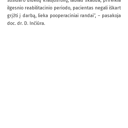
susidaro didelių kraujosruvų, labiau skauda, prireikia
ilgesnio reabilitacinio periodo, pacientas negali iškart
grįžti į darbą, lieka pooperaciniai randai“, – pasakoja
doc. dr. D. Inčiūra.