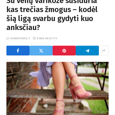
Su venų varikoze susiduria
kas trečias žmogus – kodėl
šią ligą svarbu gydyti kuo
anksčiau?
KOMENTARŲ: 0
5 MIN SKAITYTI