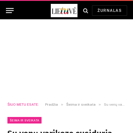
ŽURNALAS
»
»
ŠIUO METU ESATE:
Pradžia
Šeima ir sveikata
Su venų varikoze susiduria kas trečias žmogus – kodėl šią ligą svarbu gydyti kuo anksčiau?
ŠEIMA IR SVEIKATA