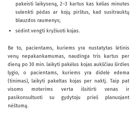
pakeisti laikyseną, 2–3 kartus kas kelias minutes
sulenkti pėdas ar kojų pirštus, kad susitrauktų
blauzdos raumenys;
sėdint vengti kryžiuoti kojas.
Be to, pacientams, kuriems yra nustatytas lėtinis
venų nepakankamumas, naudinga tris kartus per
dieną po 30 min. laikyti pakėlus kojas aukščiau širdies
lygio, o pacientams, kuriems yra didelė edema
(tinimas), laikyti pakeltas kojas per naktį. Taip pat
visoms moterims verta išsitirti venas ir
pasikonsultuoti su gydytoju prieš planuojant
nėštumą.