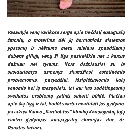
Pasaulyje venų varikoze serga apie trečdalį suaugusių
žmonių, o moterims dėl jų hormoninės sistemos
ypatumų ir nėštumo metu vaisiaus spaudžiamų
dubens giliųjų venų ši liga pasireiškia net 2 kartus
dažniau nei vyrams. Nors dažniausiai su ja
susiduriantys asmenys skundžiasi estetinėmis
problemomis, pavyzdžiui, išsiplėtusiomis kojų
venomis bei jų mazgeliais, tai kur kas sudėtingesnių
sveikatos problemų galinti sukelti būklė. Plačiau
apie šią ligą ir tai, kodėl svarbu neatidėti jos gydymo,
pasakoja Kauno „Kardiolitos“ klinikų Kraujagyslių ligų
centro gydytojas kraujagyslių chirurgas doc. dr.
Donatas Inčiūra.