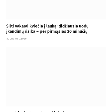
Šilti vakarai kviečia į lauką: didžiausia uodų
įkandimų rizika – per pirmąsias 20 minučių
30 LIEPOS, 2026