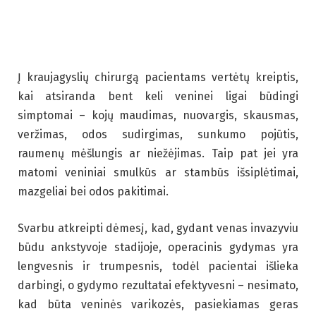
Į kraujagyslių chirurgą pacientams vertėtų kreiptis,
kai atsiranda bent keli veninei ligai būdingi
simptomai – kojų maudimas, nuovargis, skausmas,
veržimas, odos sudirgimas, sunkumo pojūtis,
raumenų mėšlungis ar niežėjimas. Taip pat jei yra
matomi veniniai smulkūs ar stambūs išsiplėtimai,
mazgeliai bei odos pakitimai.
Svarbu atkreipti dėmesį, kad, gydant venas invazyviu
būdu ankstyvoje stadijoje, operacinis gydymas yra
lengvesnis ir trumpesnis, todėl pacientai išlieka
darbingi, o gydymo rezultatai efektyvesni – nesimato,
kad būta veninės varikozės, pasiekiamas geras