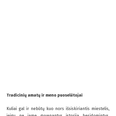
Tradicinių amatų ir meno puoselėtojai
Kuliai gal ir nebūtų kuo nors išsiskiriantis miestelis,
jeigu ne jame gyvenantys istorija besidomintys,