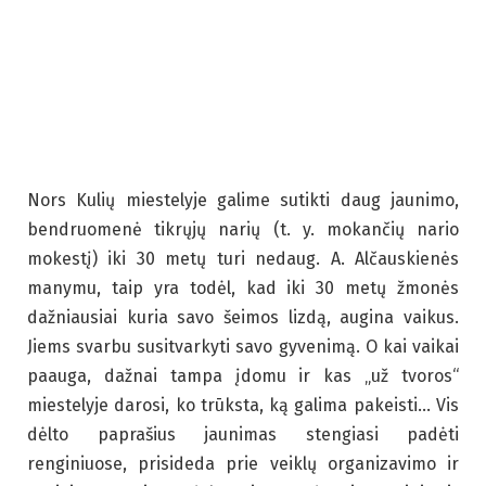
Nors Kulių miestelyje galime sutikti daug jaunimo,
bendruomenė tikrųjų narių (t. y. mokančių nario
mokestį) iki 30 metų turi nedaug. A. Alčauskienės
manymu, taip yra todėl, kad iki 30 metų žmonės
dažniausiai kuria savo šeimos lizdą, augina vaikus.
Jiems svarbu susitvarkyti savo gyvenimą. O kai vaikai
paauga, dažnai tampa įdomu ir kas „už tvoros“
miestelyje darosi, ko trūksta, ką galima pakeisti… Vis
dėlto paprašius jaunimas stengiasi padėti
renginiuose, prisideda prie veiklų organizavimo ir