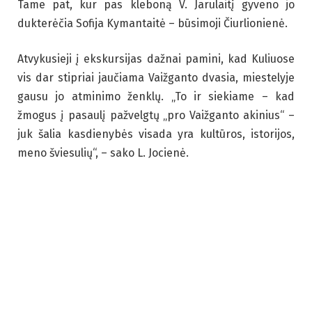
Tame pat, kur pas kleboną V. Jarulaitį gyveno jo
dukterėčia Sofija Kymantaitė – būsimoji Čiurlionienė.
Atvykusieji į ekskursijas dažnai pamini, kad Kuliuose
vis dar stipriai jaučiama Vaižganto dvasia, miestelyje
gausu jo atminimo ženklų. „To ir siekiame – kad
žmogus į pasaulį pažvelgtų „pro Vaižganto akinius“ –
juk šalia kasdienybės visada yra kultūros, istorijos,
meno šviesulių“, – sako L. Jocienė.