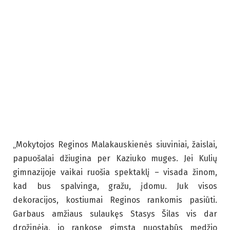
„Mokytojos Reginos Malakauskienės siuviniai, žaislai,
papuošalai džiugina per Kaziuko muges. Jei Kulių
gimnazijoje vaikai ruošia spektaklį – visada žinom,
kad bus spalvinga, gražu, įdomu. Juk visos
dekoracijos, kostiumai Reginos rankomis pasiūti.
Garbaus amžiaus sulaukęs Stasys Šilas vis dar
drožinėja, jo rankose gimsta nuostabūs medžio