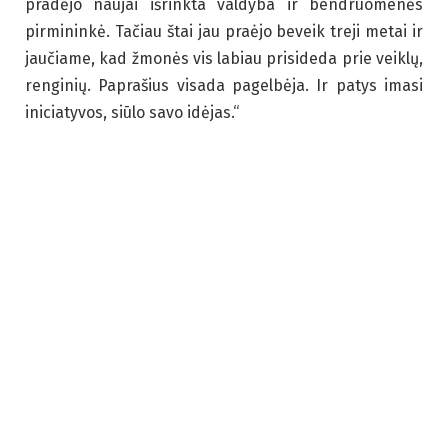
pradėjo naujai išrinkta valdyba ir bendruomenės
pirmininkė. Tačiau štai jau praėjo beveik treji metai ir
jaučiame, kad žmonės vis labiau prisideda prie veiklų,
renginių. Paprašius visada pagelbėja. Ir patys imasi
iniciatyvos, siūlo savo idėjas.“