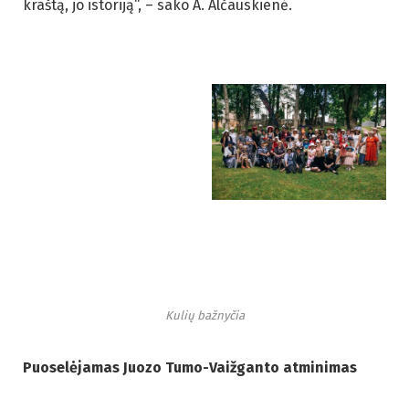
kraštą, jo istoriją“, – sako A. Alčauskienė.
Kulių bažnyčia
Puoselėjamas Juozo Tumo-Vaižganto atminimas