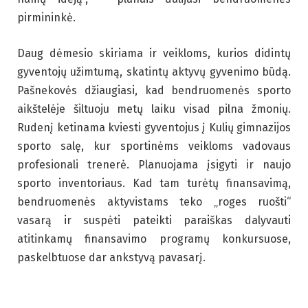
pirmininkė.
Daug dėmesio skiriama ir veikloms, kurios didintų
gyventojų užimtumą, skatintų aktyvų gyvenimo būdą.
Pašnekovės džiaugiasi, kad bendruomenės sporto
aikštelėje šiltuoju metų laiku visad pilna žmonių.
Rudenį ketinama kviesti gyventojus į Kulių gimnazijos
sporto salę, kur sportinėms veikloms vadovaus
profesionali trenerė. Planuojama įsigyti ir naujo
sporto inventoriaus. Kad tam turėtų finansavimą,
bendruomenės aktyvistams teko „roges ruošti“
vasarą ir suspėti pateikti paraiškas dalyvauti
atitinkamų finansavimo programų konkursuose,
paskelbtuose dar ankstyvą pavasarį.