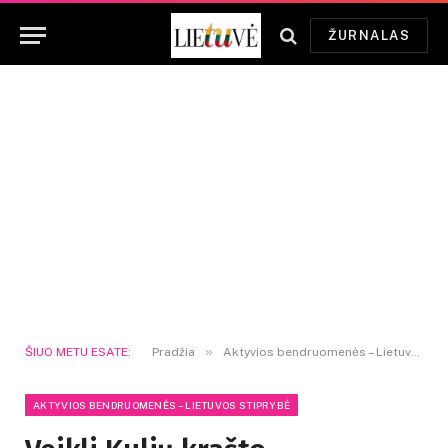
ŽURNALAS
»
ŠIUO METU ESATE:
Pradžia
Aktyvios bendruomenės – Lietuvos stiprybė
AKTYVIOS BENDRUOMENĖS – LIETUVOS STIPRYBĖ