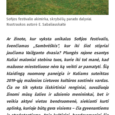
Sofijos festivalio akimirka, skrybėlių parado dalyviai.
Nuotraukos autorė E. Sabaliauskaitė
Ar žinote, kur vyksta unikalus Sofijos festivalis,
švenčiamas „Sambrėškis“, kur iki šiol stipriai
jaučiama Vaižganto dvasia? Plungės rajone esantys
Kuliai maloniai stebina tuos, kurie iki tol manė, kad
mažuose miesteliuose nėra ką veikti ar pamatyti. Šią
klaidingą nuomonę paneigia ir Kuliams suteiktas
2019-ųjų mažosios Lietuvos kultūros sostinės vardas.
Čia ne tik vyksta išskirtiniai renginiai, suvažiuoja
žinomi mūsų šalies ir užsienio menininkai, bet ir
veikia aktyvi vietos bendruomenė, siekianti kurti
aplinką, kurioje būtų gera visiems – čia gyvenantiems