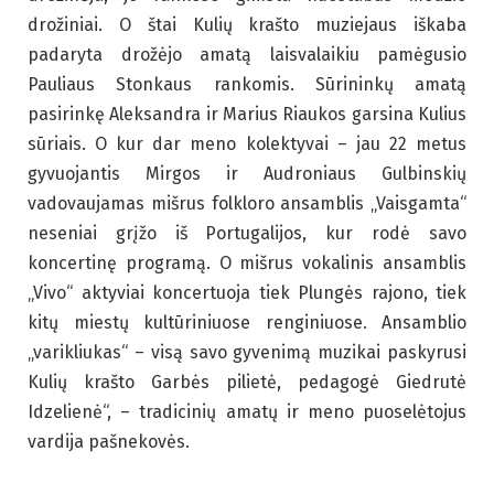
drožiniai. O štai Kulių krašto muziejaus iškaba
padaryta drožėjo amatą laisvalaikiu pamėgusio
Pauliaus Stonkaus rankomis. Sūrininkų amatą
pasirinkę Aleksandra ir Marius Riaukos garsina Kulius
sūriais. O kur dar meno kolektyvai – jau 22 metus
gyvuojantis Mirgos ir Audroniaus Gulbinskių
vadovaujamas mišrus folkloro ansamblis „Vaisgamta“
neseniai grįžo iš Portugalijos, kur rodė savo
koncertinę programą. O mišrus vokalinis ansamblis
„Vivo“ aktyviai koncertuoja tiek Plungės rajono, tiek
kitų miestų kultūriniuose renginiuose. Ansamblio
„varikliukas“ – visą savo gyvenimą muzikai paskyrusi
Kulių krašto Garbės pilietė, pedagogė Giedrutė
Idzelienė“, – tradicinių amatų ir meno puoselėtojus
vardija pašnekovės.