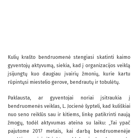
Kulių krašto bendruomenė stengiasi skatinti kaimo
gyventojų aktyvumą, siekia, kad į organizacijos veiklą
įsijungtų kuo daugiau įvairių žmonių, kurie kartu
rūpintųsi miestelio gerove, bendrautų ir tobulėtų.
Paklausta, ar gyventojai noriai įsitraukia į
bendruomenės veiklas, L. Jocienė šypteli, kad kuliškiai
nuo seno reiklūs sau ir kitiems, linkę patikrinti naują
žmogų, todėl aktyvumas ateina su laiku: „Tai ypač
pajutome 2017 metais, kai darbą bendruomenėje