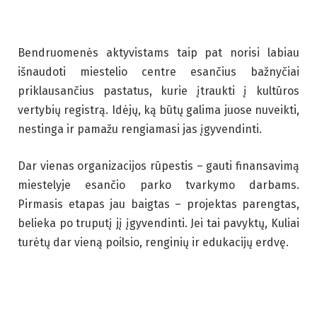
Bendruomenės aktyvistams taip pat norisi labiau
išnaudoti miestelio centre esančius bažnyčiai
priklausančius pastatus, kurie įtraukti į kultūros
vertybių registrą. Idėjų, ką būtų galima juose nuveikti,
nestinga ir pamažu rengiamasi jas įgyvendinti.
Dar vienas organizacijos rūpestis – gauti finansavimą
miestelyje esančio parko tvarkymo darbams.
Pirmasis etapas jau baigtas – projektas parengtas,
belieka po truputį jį įgyvendinti. Jei tai pavyktų, Kuliai
turėtų dar vieną poilsio, renginių ir edukacijų erdvę.