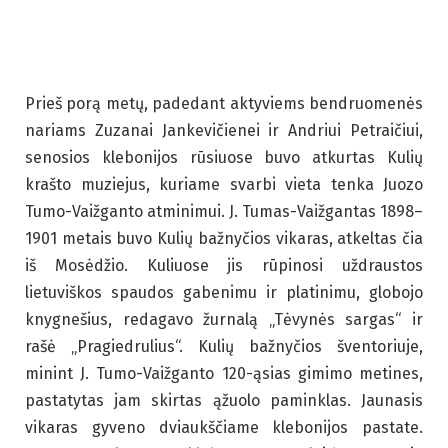
Prieš porą metų, padedant aktyviems bendruomenės
nariams Zuzanai Jankevičienei ir Andriui Petraičiui,
senosios klebonijos rūsiuose buvo atkurtas Kulių
krašto muziejus, kuriame svarbi vieta tenka Juozo
Tumo-Vaižganto atminimui. J. Tumas-Vaižgantas 1898–
1901 metais buvo Kulių bažnyčios vikaras, atkeltas čia
iš Mosėdžio. Kuliuose jis rūpinosi uždraustos
lietuviškos spaudos gabenimu ir platinimu, globojo
knygnešius, redagavo žurnalą „Tėvynės sargas“ ir
rašė „Pragiedrulius“. Kulių bažnyčios šventoriuje,
minint J. Tumo-Vaižganto 120-ąsias gimimo metines,
pastatytas jam skirtas ąžuolo paminklas. Jaunasis
vikaras gyveno dviaukščiame klebonijos pastate.