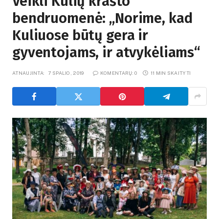
Veikli Kulių krašto
bendruomenė: „Norime, kad
Kuliuose būtų gera ir
gyventojams, ir atvykėliams“
ATNAUJINTA:
7 SPALIO, 2019
KOMENTARŲ: 0
11 MIN SKAITYTI