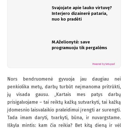
Svajojate apie lauko virtuvę?
Interjero dizainerė pataria,
nuo ko pradėti
M.Aželionytė: save
programuoju tik pergalėms
Powered by Setupad
Nors bendruomenė gyvuoja jau daugiau nei
penkiolika metų, darbų turbūt neįmanoma pritrūkti,
jų visada gausu. „Kartais mes patys darbų
prisigalvojame – tai reiktų kažką sutvarkyti, tai kažką
įdomesnio laisvalaikio praleidimui įrengti ar surengti.
Tada imam daryti, tvarkyti, būna, ir nuvargstame.
Iškyla mintis: kam čia reikia? Bet kitą dieną ir vėl