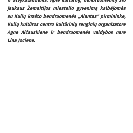
ir atvykstantiems. Apie kultūrinį, bendruomeninį šio
jaukaus Žemaitijos miestelio gyvenimą kalbėjomės
su Kulių krašto bendruomenės „Alantas“ pirmininke,
Kulių kultūros centro kultūrinių renginių organizatore
Agne Alčauskiene ir bendruomenės valdybos nare
Lina Jociene.