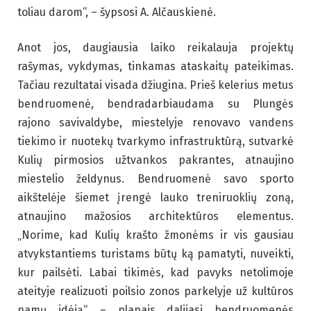
toliau darom“, – šypsosi A. Alčauskienė.
Anot jos, daugiausia laiko reikalauja projektų
rašymas, vykdymas, tinkamas ataskaitų pateikimas.
Tačiau rezultatai visada džiugina. Prieš kelerius metus
bendruomenė, bendradarbiaudama su Plungės
rajono savivaldybe, miestelyje renovavo vandens
tiekimo ir nuotekų tvarkymo infrastruktūrą, sutvarkė
Kulių pirmosios užtvankos pakrantes, atnaujino
miestelio želdynus. Bendruomenė savo sporto
aikštelėje šiemet įrengė lauko treniruoklių zoną,
atnaujino mažosios architektūros elementus.
„Norime, kad Kulių krašto žmonėms ir vis gausiau
atvykstantiems turistams būtų ką pamatyti, nuveikti,
kur pailsėti. Labai tikimės, kad pavyks netolimoje
ateityje realizuoti poilsio zonos parkelyje už kultūros
namų idėją“, – planais dalijasi bendruomenės