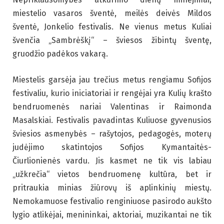
miestelio vasaros šventė, meilės deivės Mildos
šventė, Jonkelio festivalis. Ne vienus metus Kuliai
švenčia „Sambrėškį“ – šviesos žibintų šventę,
gruodžio padėkos vakarą.
Miestelis garsėja jau trečius metus rengiamu Sofijos
festivaliu, kurio iniciatoriai ir rengėjai yra Kulių krašto
bendruomenės nariai Valentinas ir Raimonda
Masalskiai. Festivalis pavadintas Kuliuose gyvenusios
šviesios asmenybės – rašytojos, pedagogės, moterų
judėjimo skatintojos Sofijos Kymantaitės-
Čiurlionienės vardu. Jis kasmet ne tik vis labiau
„užkrečia“ vietos bendruomenę kultūra, bet ir
pritraukia minias žiūrovų iš aplinkinių miestų.
Nemokamuose festivalio renginiuose pasirodo aukšto
lygio atlikėjai, menininkai, aktoriai, muzikantai ne tik