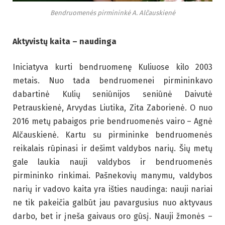
Bendruomenės pirmininkė A. Alčauskienė
Aktyvistų kaita – naudinga
Iniciatyva kurti bendruomenę Kuliuose kilo 2003
metais. Nuo tada bendruomenei pirmininkavo
dabartinė Kulių seniūnijos seniūnė Daivutė
Petrauskienė, Arvydas Liutika, Zita Zaborienė. O nuo
2016 metų pabaigos prie bendruomenės vairo – Agnė
Alčauskienė. Kartu su pirmininke bendruomenės
reikalais rūpinasi ir dešimt valdybos narių. Šių metų
gale laukia nauji valdybos ir bendruomenės
pirmininko rinkimai. Pašnekovių manymu, valdybos
narių ir vadovo kaita yra išties naudinga: nauji nariai
ne tik pakeičia galbūt jau pavargusius nuo aktyvaus
darbo, bet ir įneša gaivaus oro gūsį. Nauji žmonės –