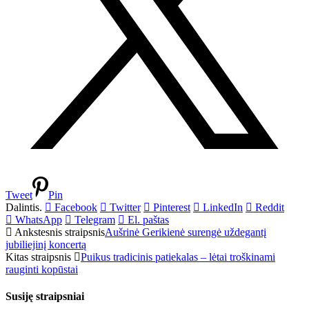
Tweet
Pin
Dalintis.
Facebook
Twitter
Pinterest
LinkedIn
Reddit
WhatsApp
Telegram
El. paštas
Ankstesnis straipsnis
Aušrinė Gerikienė surengė uždegantį
jubiliejinį koncertą
Kitas straipsnis
Puikus tradicinis patiekalas – lėtai troškinami
rauginti kopūstai
Susiję straipsniai