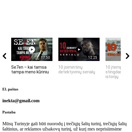
17:50
12:25
Se7en – kai tamsa
10 įsimintinų
10 įtemptų, k
tampa meno kūriniu
detektyvinių serialų
stingdančių k
istorijų
El. paštas
inekta@gmail.com
Pastaba
Mūsų Turinyje gali būti nuorodų į trečiųjų šalių turinį, trečiųjų šalių
šaltinius, ar reklamos užsakovų turinį, už kurį mes neprisiimsime