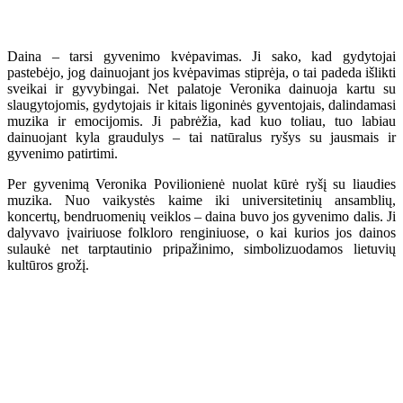
Daina – tarsi gyvenimo kvėpavimas. Ji sako, kad gydytojai
pastebėjo, jog dainuojant jos kvėpavimas stiprėja, o tai padeda išlikti
sveikai ir gyvybingai. Net palatoje Veronika dainuoja kartu su
slaugytojomis, gydytojais ir kitais ligoninės gyventojais, dalindamasi
muzika ir emocijomis. Ji pabrėžia, kad kuo toliau, tuo labiau
dainuojant kyla graudulys – tai natūralus ryšys su jausmais ir
gyvenimo patirtimi.
Per gyvenimą Veronika Povilionienė nuolat kūrė ryšį su liaudies
muzika. Nuo vaikystės kaime iki universitetinių ansamblių,
koncertų, bendruomenių veiklos – daina buvo jos gyvenimo dalis. Ji
dalyvavo įvairiuose folkloro renginiuose, o kai kurios jos dainos
sulaukė net tarptautinio pripažinimo, simbolizuodamos lietuvių
kultūros grožį.