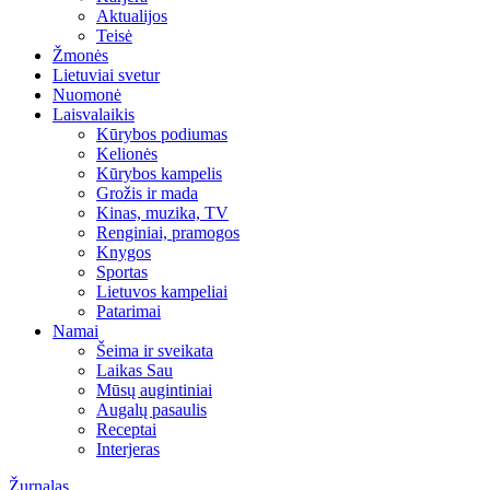
Aktualijos
Teisė
Žmonės
Lietuviai svetur
Nuomonė
Laisvalaikis
Kūrybos podiumas
Kelionės
Kūrybos kampelis
Grožis ir mada
Kinas, muzika, TV
Renginiai, pramogos
Knygos
Sportas
Lietuvos kampeliai
Patarimai
Namai
Šeima ir sveikata
Laikas Sau
Mūsų augintiniai
Augalų pasaulis
Receptai
Interjeras
Žurnalas