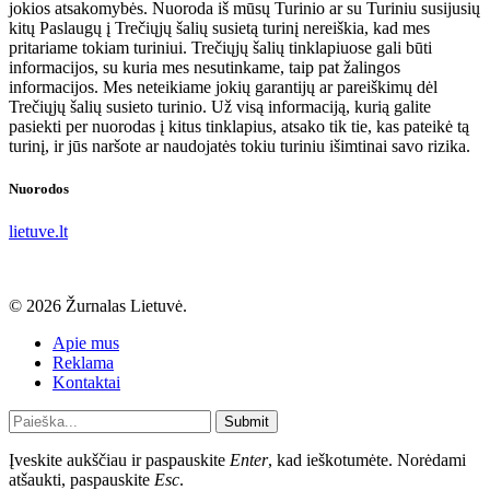
jokios atsakomybės. Nuoroda iš mūsų Turinio ar su Turiniu susijusių
kitų Paslaugų į Trečiųjų šalių susietą turinį nereiškia, kad mes
pritariame tokiam turiniui. Trečiųjų šalių tinklapiuose gali būti
informacijos, su kuria mes nesutinkame, taip pat žalingos
informacijos. Mes neteikiame jokių garantijų ar pareiškimų dėl
Trečiųjų šalių susieto turinio. Už visą informaciją, kurią galite
pasiekti per nuorodas į kitus tinklapius, atsako tik tie, kas pateikė tą
turinį, ir jūs naršote ar naudojatės tokiu turiniu išimtinai savo rizika.
Nuorodos
lietuve.lt
© 2026 Žurnalas Lietuvė.
Apie mus
Reklama
Kontaktai
Submit
Įveskite aukščiau ir paspauskite
Enter
, kad ieškotumėte. Norėdami
atšaukti, paspauskite
Esc
.