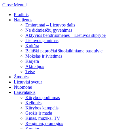
Close Menu
Pradinis
Naujienos
Emigrantai – Lietuvos dalis
Ne didmiesčių gyvenimas
Aktyvios bendruomenės – Lietuvos stiprybė
Lietuvos jaunimas
Kultūra
Baltiški papročiai šiuolaikiniame pasaulyje
Mokslas ir švietimas
Karjera
Aktualijos
Teisė
Žmonės
Lietuviai svetur
Nuomonė
Laisvalaikis
Kūrybos podiumas
Kelionės
Kūrybos kampelis
Grožis ir mada
Kinas, muzika, TV
Renginiai, pramogos
Knygos