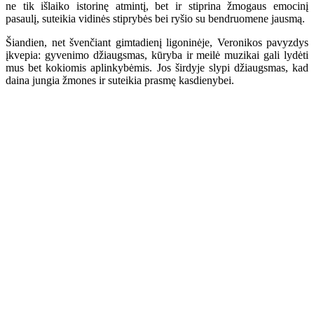
ne tik išlaiko istorinę atmintį, bet ir stiprina žmogaus emocinį
pasaulį, suteikia vidinės stiprybės bei ryšio su bendruomene jausmą.
Šiandien, net švenčiant gimtadienį ligoninėje, Veronikos pavyzdys
įkvepia: gyvenimo džiaugsmas, kūryba ir meilė muzikai gali lydėti
mus bet kokiomis aplinkybėmis. Jos širdyje slypi džiaugsmas, kad
daina jungia žmones ir suteikia prasmę kasdienybei.