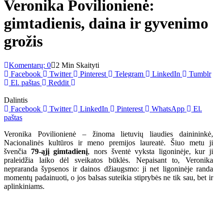
Veronika Povilionienė:
gimtadienis, daina ir gyvenimo
grožis
Komentarų: 0
2 Min Skaityti
Facebook
Twitter
Pinterest
Telegram
LinkedIn
Tumblr
El. paštas
Reddit
Dalintis
Facebook
Twitter
LinkedIn
Pinterest
WhatsApp
El.
paštas
Veronika Povilionienė – žinoma lietuvių liaudies dainininkė,
Nacionalinės kultūros ir meno premijos laureatė. Šiuo metu ji
švenčia
79-ąjį gimtadienį
, nors šventė vyksta ligoninėje, kur ji
praleidžia laiko dėl sveikatos būklės. Nepaisant to, Veronika
nepraranda šypsenos ir dainos džiaugsmo: ji net ligoninėje randa
momentų padainuoti, o jos balsas suteikia stiprybės ne tik sau, bet ir
aplinkiniams.