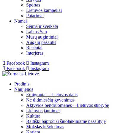
Sportas
Lietuvos kampeliai
Patarimai
Namai
Šeima ir sveikata
Laikas Sau
Mūsų augintiniai
Augalų pasaulis
Receptai
Interjeras
Facebook
Instagram
Facebook
Instagram
Pradinis
Naujienos
Emigrantai – Lietuvos dalis
Ne didmiesčių gyvenimas
Aktyvios bendruomenės – Lietuvos stiprybė
Lietuvos jaunimas
Kultūra
Baltiški papročiai šiuolaikiniame pasaulyje
Mokslas ir švietimas
Karjera