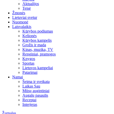
Aktualijos
Teisė
Žmonės
Lietuviai svetur
Nuomonė
Laisvalaikis
Kūrybos podiumas
Kelionės
Kūrybos kampelis
Grožis ir mada
Kinas, muzika, TV
Renginiai, pramogos
Knygos
Sportas
Lietuvos kampeliai
Patarimai
Namai
Šeima ir sveikata
Laikas Sau
Mūsų augintiniai
Augalų pasaulis
Receptai
Interjeras
Žurnalas