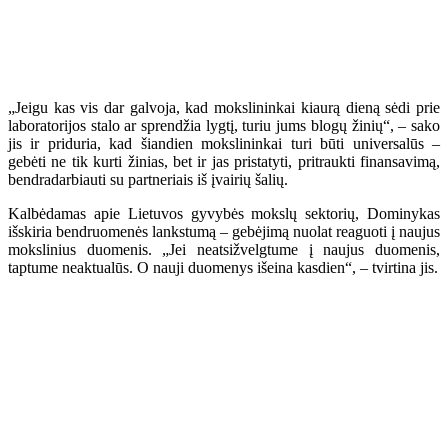
„Jeigu kas vis dar galvoja, kad mokslininkai kiaurą dieną sėdi prie
laboratorijos stalo ar sprendžia lygtį, turiu jums blogų žinių“, – sako
jis ir priduria, kad šiandien mokslininkai turi būti universalūs –
gebėti ne tik kurti žinias, bet ir jas pristatyti, pritraukti finansavimą,
bendradarbiauti su partneriais iš įvairių šalių.
Kalbėdamas apie Lietuvos gyvybės mokslų sektorių, Dominykas
išskiria bendruomenės lankstumą – gebėjimą nuolat reaguoti į naujus
mokslinius duomenis. „Jei neatsižvelgtume į naujus duomenis,
taptume neaktualūs. O nauji duomenys išeina kasdien“, – tvirtina jis.