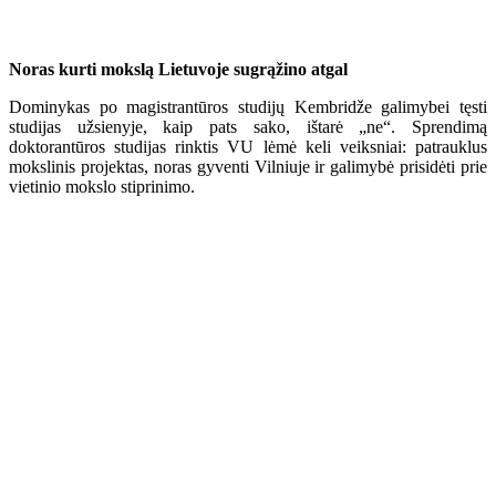
Noras kurti mokslą Lietuvoje sugrąžino atgal
Dominykas po magistrantūros studijų Kembridže galimybei tęsti
studijas užsienyje, kaip pats sako, ištarė „ne“. Sprendimą
doktorantūros studijas rinktis VU lėmė keli veiksniai: patrauklus
mokslinis projektas, noras gyventi Vilniuje ir galimybė prisidėti prie
vietinio mokslo stiprinimo.