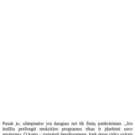
Pasak jo, olimpiados yra daugiau nei tik žinių patikrinimas. „Jos
leidžia peržengti mokyklos programos ribas ir įdarbinti savo
smalsumą. O kartu – pamatyti bendruomenę, kiek daug visko vyksta