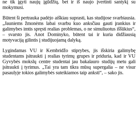
ne tik įgyti naujų įgūdžių, bet ir iš naujo įvertinti santykį su
mokymusi.
Būtent ši pertrauka padėjo aiškiau suprasti, kas studijose svarbiausia.
„Jauniems žmonėms labai svarbu kuo anksčiau gauti įrankius ir
galimybes imtis spręsti realias problemas, o ne simuliuotus iššūkius“,
– svarsto jis. Anot Dominyko, būtent tai ir kuria didžiausią
motyvaciją gilintis į studijuojamą dalyką.
Lygindamas VU ir Kembridžo stiprybes, jis išskiria galimybę
studentams įsitraukti į realias tyrimų grupes ir priduria, kad ir VU
Gyvybės mokslų centre studentai jau bakalauro studijų metu gali
įsitraukti į tyrimus. „Tai yra tam tikra mūsų supergalia – ne visur
pasaulyje tokios galimybės suteikiamos taip anksti“, – sako jis.