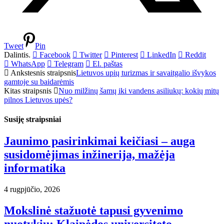
Tweet
Pin
Dalintis.
Facebook
Twitter
Pinterest
LinkedIn
Reddit
WhatsApp
Telegram
El. paštas
Ankstesnis straipsnis
Lietuvos upių turizmas ir savaitgalio išvykos
gamtoje su baidarėmis
Kitas straipsnis
Nuo milžinų šamų iki vandens asiliukų: kokių mitų
pilnos Lietuvos upės?
Susiję straipsniai
Jaunimo pasirinkimai keičiasi – auga
susidomėjimas inžinerija, mažėja
informatika
4 rugpjūčio, 2026
Mokslinė stažuotė tapusi gyvenimo