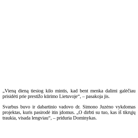
„Vieną dieną tiesiog kilo mintis, kad bent menka dalimi galėčiau
prisidėti prie prestižo kūrimo Lietuvoje“, – pasakoja jis.
Svarbus buvo ir dabartinio vadovo dr. Simono Juzėno vykdomas
projektas, kuris pasirodė itin įdomus. „O dirbti su tuo, kas iš tikrųjų
traukia, visada lengviau“, – priduria Dominykas.