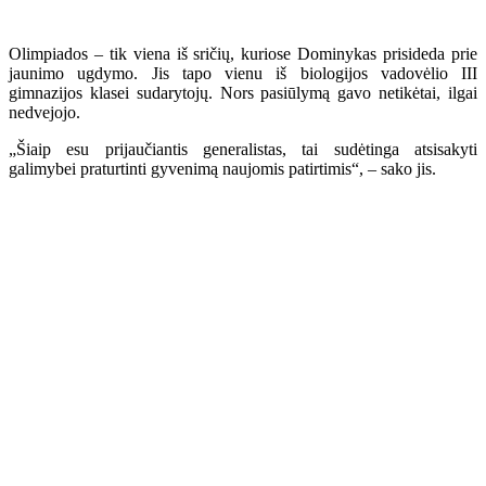
Olimpiados – tik viena iš sričių, kuriose Dominykas prisideda prie
jaunimo ugdymo. Jis tapo vienu iš biologijos vadovėlio III
gimnazijos klasei sudarytojų. Nors pasiūlymą gavo netikėtai, ilgai
nedvejojo.
„Šiaip esu prijaučiantis generalistas, tai sudėtinga atsisakyti
galimybei praturtinti gyvenimą naujomis patirtimis“, – sako jis.