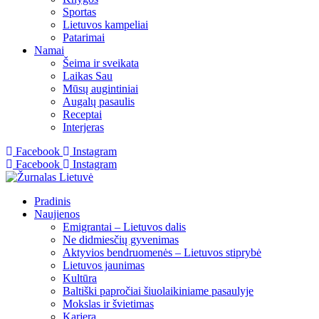
Sportas
Lietuvos kampeliai
Patarimai
Namai
Šeima ir sveikata
Laikas Sau
Mūsų augintiniai
Augalų pasaulis
Receptai
Interjeras
Facebook
Instagram
Facebook
Instagram
Pradinis
Naujienos
Emigrantai – Lietuvos dalis
Ne didmiesčių gyvenimas
Aktyvios bendruomenės – Lietuvos stiprybė
Lietuvos jaunimas
Kultūra
Baltiški papročiai šiuolaikiniame pasaulyje
Mokslas ir švietimas
Karjera