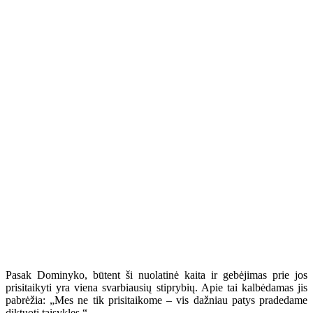
Pasak Dominyko, būtent ši nuolatinė kaita ir gebėjimas prie jos
prisitaikyti yra viena svarbiausių stiprybių. Apie tai kalbėdamas jis
pabrėžia: „Mes ne tik prisitaikome – vis dažniau patys pradedame
diktuoti taisykles.“