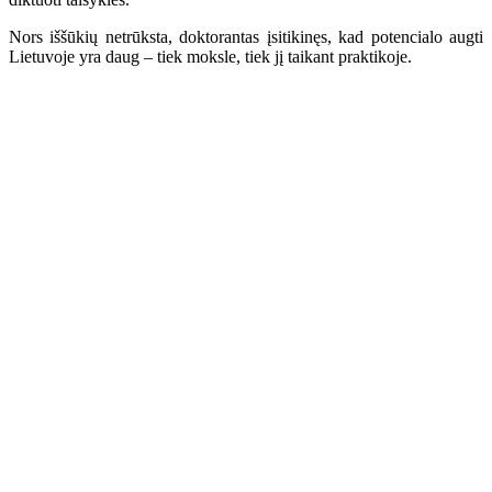
Nors iššūkių netrūksta, doktorantas įsitikinęs, kad potencialo augti
Lietuvoje yra daug – tiek moksle, tiek jį taikant praktikoje.