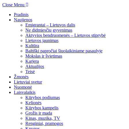
Close Menu
Pradinis
Naujienos
Emigrantai – Lietuvos dalis
Ne didmiesčių gyvenimas
Aktyvios bendruomenės – Lietuvos stiprybė
Lietuvos jaunimas
Kultūra
Baltiški papročiai šiuolaikiniame pasaulyje
Mokslas ir švietimas
Karjera
Aktualijos
Teisė
Žmonės
Lietuviai svetur
Nuomonė
Laisvalaikis
Kūrybos podiumas
Kelionės
Kūrybos kampelis
Grožis ir mada
Kinas, muzika, TV
Renginiai, pramogos
Knygos