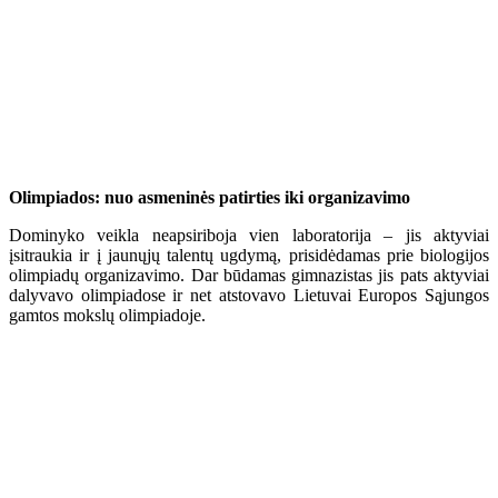
Olimpiados: nuo asmeninės patirties iki organizavimo
Dominyko veikla neapsiriboja vien laboratorija – jis aktyviai
įsitraukia ir į jaunųjų talentų ugdymą, prisidėdamas prie biologijos
olimpiadų organizavimo. Dar būdamas gimnazistas jis pats aktyviai
dalyvavo olimpiadose ir net atstovavo Lietuvai Europos Sąjungos
gamtos mokslų olimpiadoje.