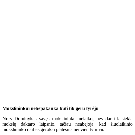
Mokslininkui nebepakanka būti tik geru tyrėju
Nors Dominykas savęs mokslininku nelaiko, nes dar tik siekia
mokslų daktaro laipsnio, tačiau neabejoja, kad šiuolaikinio
mokslininko darbas gerokai platesnis nei vien tyrimai.