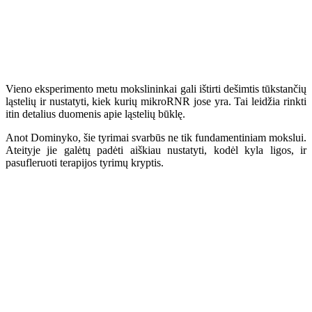
Vieno eksperimento metu mokslininkai gali ištirti dešimtis tūkstančių
ląstelių ir nustatyti, kiek kurių mikroRNR jose yra. Tai leidžia rinkti
itin detalius duomenis apie ląstelių būklę.
Anot Dominyko, šie tyrimai svarbūs ne tik fundamentiniam mokslui.
Ateityje jie galėtų padėti aiškiau nustatyti, kodėl kyla ligos, ir
pasufleruoti terapijos tyrimų kryptis.