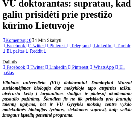
VU doktorantas: supratau, kad
galiu prisidėti prie prestižo
kūrimo Lietuvoje
Komentarų: 0
4 Min Skaityti
Facebook
Twitter
Pinterest
Telegram
LinkedIn
Tumblr
El. paštas
Reddit
Dalintis
Facebook
Twitter
LinkedIn
Pinterest
WhatsApp
El.
paštas
Vilniaus universiteto (VU) doktorantui Dominykui Murzai
susidomėjimas biologija dar mokykloje tapo atspirties tašku,
atvėrusiu kelią į tarptautines studijas ir platesnį akademinio
pasaulio pažinimą. Šiandien jis ne tik prisideda prie jaunųjų
talentų ugdymo, bet ir VU Gyvybės mokslų centre vykdo
molekulinės biologijos tyrimus, siekdamas suprasti, kaip veikia
žmogaus ląstelių genetinė programa.