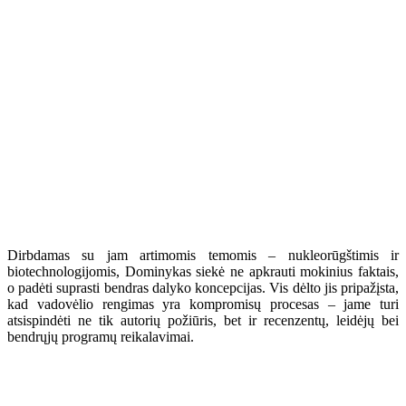
Dirbdamas su jam artimomis temomis – nukleorūgštimis ir
biotechnologijomis, Dominykas siekė ne apkrauti mokinius faktais,
o padėti suprasti bendras dalyko koncepcijas. Vis dėlto jis pripažįsta,
kad vadovėlio rengimas yra kompromisų procesas – jame turi
atsispindėti ne tik autorių požiūris, bet ir recenzentų, leidėjų bei
bendrųjų programų reikalavimai.