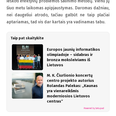
ieškoti efektyvių problemos šalinimo metodų. Vienu jų
šiuo metu laikomas apipjaustymas. Daromas dažniau,
nei daugeliui atrodo, tačiau galbūt ne taip plačiai
aptariamas, tad vis dar kartais yra vadinamas tabu.
Taip pat skaitykite
Europos jaunių informatikos
olimpiadoje – sidabras ir
bronza moksleiviams iš
Lietuvos
M. K. Čiurlionio koncertų
centro projekto autorius
Rolandas Palekas: „Kaunas
yra vienareikšmis
moderniosios Lietuvos
centras“
Powered by Setupad