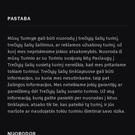
PASTABA
Mūsų Turinyje gali būti nuorodų į trečiųjų šalių turinį,
trečiųjų šalių šaltinius, ar reklamos užsakovų turinį, už
kurį mes neprisiimsime jokios atsakomybės. Nuoroda iš
mūsų Turinio ar su Turiniu susijusių kitų Paslaugų į
Trečiųjų šalių susietą turinį nereiškia, kad mes pritariame
tokiam turiniui. Trečiųjų šalių tinklapiuose gali būti
informacijos, su kuria mes nesutinkame, taip pat
žalingos informacijos. Mes neteikiame jokių garantijų ar
pareiškimų dėl Trečiųjų šalių susieto turinio. Už visą
informaciją, kurią galite pasiekti per nuorodas į kitus
tinklapius, atsako tik tie, kas pateikė tą turinį, ir jūs
naršote ar naudojatės tokiu turiniu išimtinai savo rizika.
NUORODOS