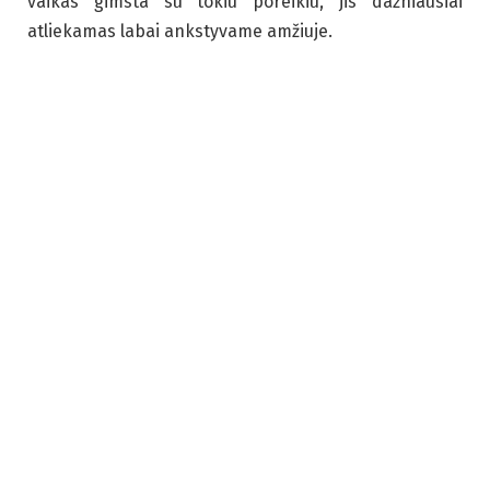
vaikas gimsta su tokiu poreikiu, jis dažniausiai
atliekamas labai ankstyvame amžiuje.