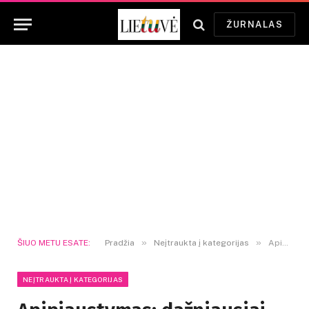
ŽURNALAS
»
»
ŠIUO METU ESATE:
Pradžia
Neįtraukta į kategorijas
Apipjaustymas: dažniausiai užduodami klausimai
NEĮTRAUKTA Į KATEGORIJAS