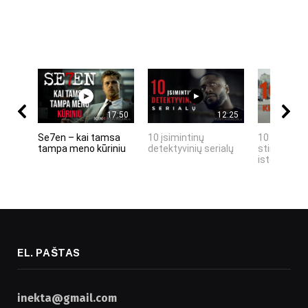
17:50
12:25
Se7en – kai tamsa
10 įsimintinų
10 įtemptų,
tampa meno kūriniu
detektyvinių serialų
stingdančių
istorijų
EL. PAŠTAS
inekta@gmail.com