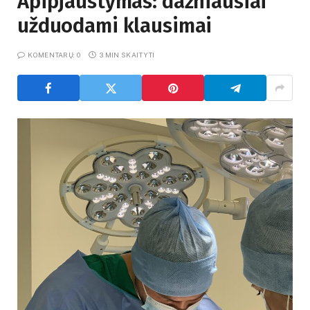
Apipjaustymas: dažniausiai
užduodami klausimai
KOMENTARŲ: 0
3 MIN SKAITYTI