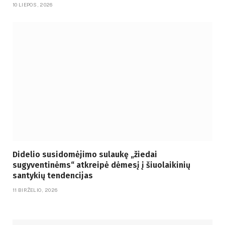
10 LIEPOS, 2026
Didelio susidomėjimo sulaukę „žiedai
sugyventinėms“ atkreipė dėmesį į šiuolaikinių
santykių tendencijas
11 BIRŽELIO, 2026