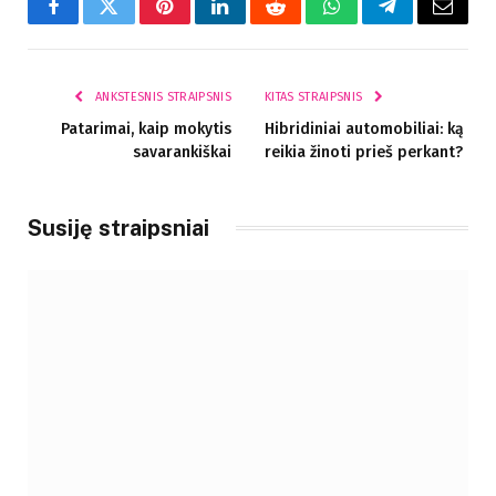
Facebook
Twitter
Pinterest
LinkedIn
Reddit
WhatsApp
Telegram
El.
paštas
ANKSTESNIS STRAIPSNIS
KITAS STRAIPSNIS
Patarimai, kaip mokytis
Hibridiniai automobiliai: ką
savarankiškai
reikia žinoti prieš perkant?
Susiję straipsniai