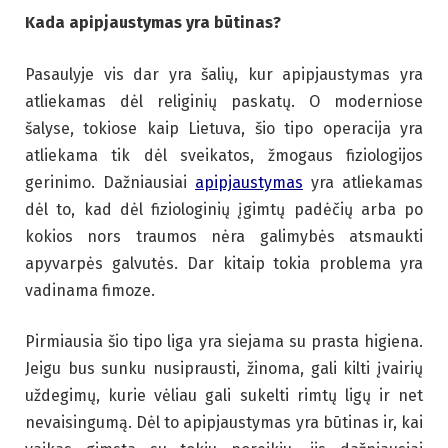
Kada apipjaustymas yra būtinas?
Pasaulyje vis dar yra šalių, kur apipjaustymas yra
atliekamas dėl religinių paskatų. O moderniose
šalyse, tokiose kaip Lietuva, šio tipo operacija yra
atliekama tik dėl sveikatos, žmogaus fiziologijos
gerinimo. Dažniausiai
apipjaustymas
yra atliekamas
dėl to, kad dėl fiziologinių įgimtų padėčių arba po
kokios nors traumos nėra galimybės atsmaukti
apyvarpės galvutės. Dar kitaip tokia problema yra
vadinama fimoze.
Pirmiausia šio tipo liga yra siejama su prasta higiena.
Jeigu bus sunku nusiprausti, žinoma, gali kilti įvairių
uždegimų, kurie vėliau gali sukelti rimtų ligų ir net
nevaisingumą. Dėl to apipjaustymas yra būtinas ir, kai