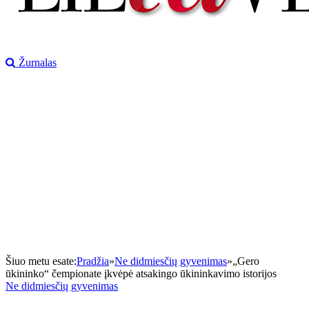
Žurnalas
Šiuo metu esate:
Pradžia
»
Ne didmiesčių gyvenimas
»
„Gero
ūkininko“ čempionate įkvėpė atsakingo ūkininkavimo istorijos
Ne didmiesčių gyvenimas