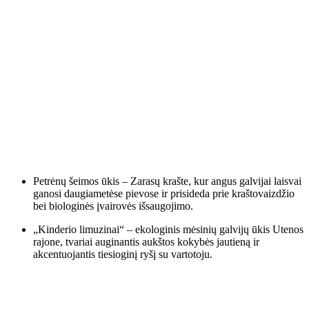
Petrėnų šeimos ūkis – Zarasų krašte, kur angus galvijai laisvai
ganosi daugiametėse pievose ir prisideda prie kraštovaizdžio
bei biologinės įvairovės išsaugojimo.
„Kinderio limuzinai“ – ekologinis mėsinių galvijų ūkis Utenos
rajone, tvariai auginantis aukštos kokybės jautieną ir
akcentuojantis tiesioginį ryšį su vartotoju.