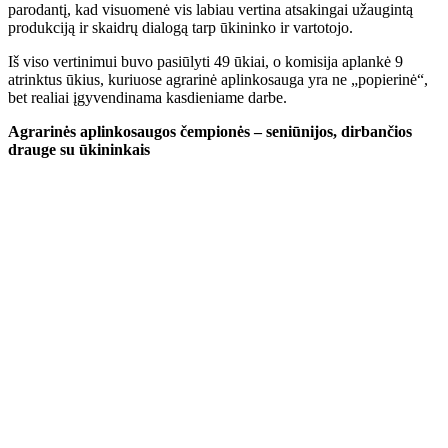
parodantį, kad visuomenė vis labiau vertina atsakingai užaugintą
produkciją ir skaidrų dialogą tarp ūkininko ir vartotojo.
Iš viso vertinimui buvo pasiūlyti 49 ūkiai, o komisija aplankė 9
atrinktus ūkius, kuriuose agrarinė aplinkosauga yra ne „popierinė“,
bet realiai įgyvendinama kasdieniame darbe.
Agrarinės aplinkosaugos čempionės – seniūnijos, dirbančios
drauge su ūkininkais