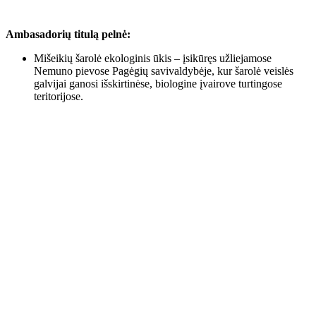
Ambasadorių titulą pelnė:
Mišeikių šarolė ekologinis ūkis – įsikūręs užliejamose
Nemuno pievose Pagėgių savivaldybėje, kur šarolė veislės
galvijai ganosi išskirtinėse, biologine įvairove turtingose
teritorijose.