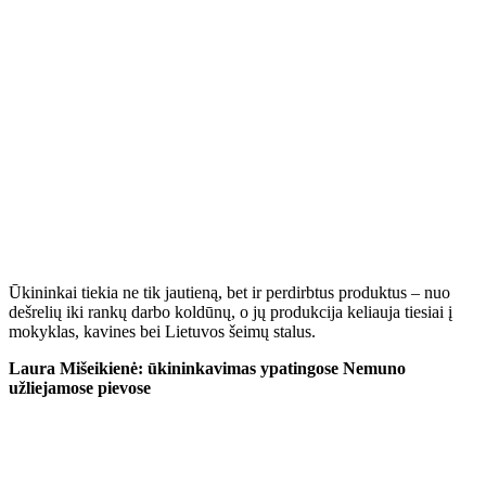
Ūkininkai tiekia ne tik jautieną, bet ir perdirbtus produktus – nuo
dešrelių iki rankų darbo koldūnų, o jų produkcija keliauja tiesiai į
mokyklas, kavines bei Lietuvos šeimų stalus.
Laura Mišeikienė: ūkininkavimas ypatingose Nemuno
užliejamose pievose