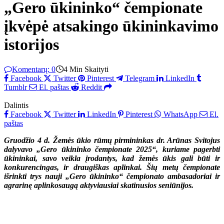
„Gero ūkininko“ čempionate
įkvėpė atsakingo ūkininkavimo
istorijos
Komentarų: 0
4 Min Skaityti
Facebook
Twitter
Pinterest
Telegram
LinkedIn
Tumblr
El. paštas
Reddit
Dalintis
Facebook
Twitter
LinkedIn
Pinterest
WhatsApp
El.
paštas
Gruodžio 4 d. Žemės ūkio rūmų pirmininkas dr. Arūnas Svitojus
dalyvavo „Gero ūkininko čempionate 2025“, kuriame pagerbti
ūkininkai, savo veikla įrodantys, kad žemės ūkis gali būti ir
konkurencingas, ir draugiškas aplinkai.
Šių metų čempionate
išrinkti trys nauji „Gero ūkininko“ čempionato ambasadoriai ir
agrarinę aplinkosaugą aktyviausiai skatinusios seniūnijos.