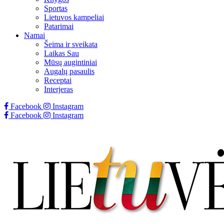
Sportas
Lietuvos kampeliai
Patarimai
Namai
Šeima ir sveikata
Laikas Sau
Mūsų augintiniai
Augalų pasaulis
Receptai
Interjeras
Facebook
Instagram
Facebook
Instagram