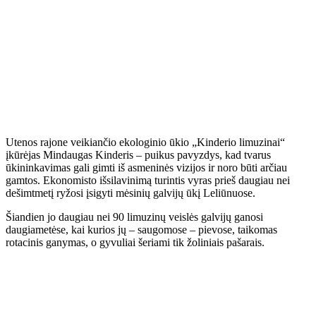
Utenos rajone veikiančio ekologinio ūkio „Kinderio limuzinai“
įkūrėjas Mindaugas Kinderis – puikus pavyzdys, kad tvarus
ūkininkavimas gali gimti iš asmeninės vizijos ir noro būti arčiau
gamtos. Ekonomisto išsilavinimą turintis vyras prieš daugiau nei
dešimtmetį ryžosi įsigyti mėsinių galvijų ūkį Leliūnuose.
Šiandien jo daugiau nei 90 limuzinų veislės galvijų ganosi
daugiametėse, kai kurios jų – saugomose – pievose, taikomas
rotacinis ganymas, o gyvuliai šeriami tik žoliniais pašarais.