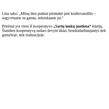
Lina sako: „Mūsų ūkis puikiai prisitaikė prie kraštovaizdžio –
sugyvename su gamta, nekenkiame jai.“
Petrėnai yra vieni iš kooperatyvo
„Sartų lankų jautiena“
kūrėjų.
Šiandien kooperatyvą sudaro devyni ūkiai, bendradarbiaujantys tiek
gamyboje, tiek realizacijoje.