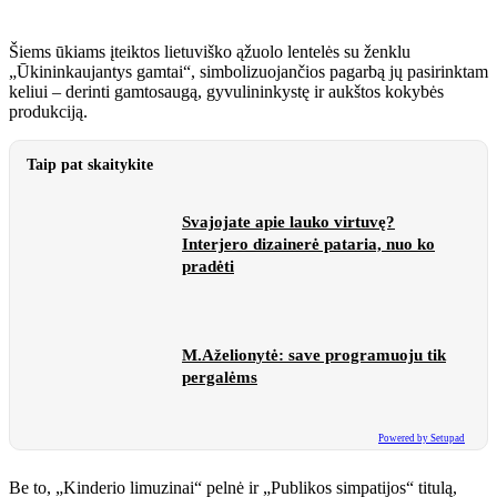
Šiems ūkiams įteiktos lietuviško ąžuolo lentelės su ženklu
„Ūkininkaujantys gamtai“, simbolizuojančios pagarbą jų pasirinktam
keliui – derinti gamtosaugą, gyvulininkystę ir aukštos kokybės
produkciją.
Taip pat skaitykite
Svajojate apie lauko virtuvę?
Interjero dizainerė pataria, nuo ko
pradėti
M.Aželionytė: save programuoju tik
pergalėms
Powered by Setupad
Be to, „Kinderio limuzinai“ pelnė ir „Publikos simpatijos“ titulą,