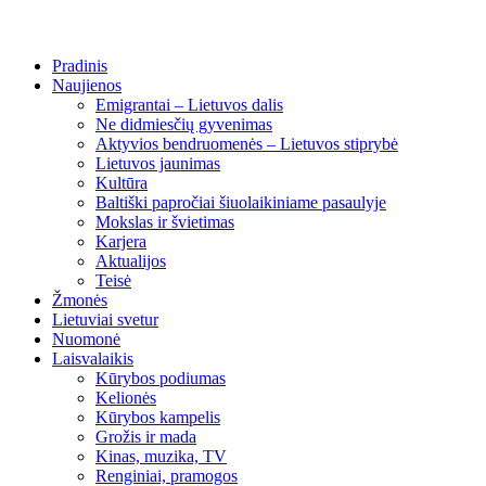
Pradinis
Naujienos
Emigrantai – Lietuvos dalis
Ne didmiesčių gyvenimas
Aktyvios bendruomenės – Lietuvos stiprybė
Lietuvos jaunimas
Kultūra
Baltiški papročiai šiuolaikiniame pasaulyje
Mokslas ir švietimas
Karjera
Aktualijos
Teisė
Žmonės
Lietuviai svetur
Nuomonė
Laisvalaikis
Kūrybos podiumas
Kelionės
Kūrybos kampelis
Grožis ir mada
Kinas, muzika, TV
Renginiai, pramogos