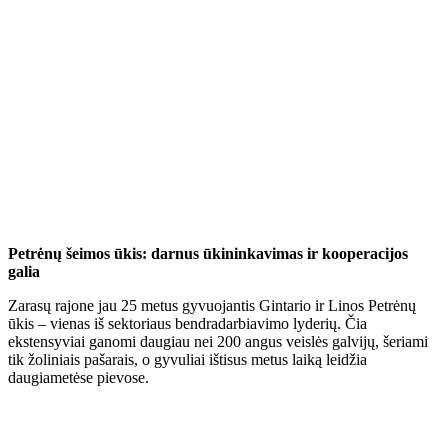
Petrėnų šeimos ūkis: darnus ūkininkavimas ir kooperacijos
galia
Zarasų rajone jau 25 metus gyvuojantis Gintario ir Linos Petrėnų
ūkis – vienas iš sektoriaus bendradarbiavimo lyderių. Čia
ekstensyviai ganomi daugiau nei 200 angus veislės galvijų, šeriami
tik žoliniais pašarais, o gyvuliai ištisus metus laiką leidžia
daugiametėse pievose.