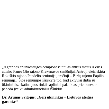
„Agrarinės aplinkosaugos čempionės“ titulas antrus metus iš eilės
atiteko Panevėžio rajono Krekenavos seniūnijai. Antroji vieta skirta
Rokiškio rajono Pandėlio seniūnijai, trečioji – Biržų rajono Papilio
seniūnijai. Šios seniūnijos išsiskyrė tuo, kad aktyviai dirba su
ūkininkais, skatina juos rinktis aplinkai palankias priemones ir
padeda įveikti administracinius iššūkius.
Dr. Arūnas Svitojus: „Geri ūkininkai – Lietuvos ateities
garantas“