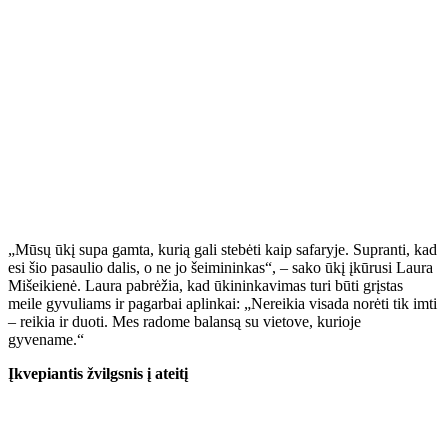
„Mūsų ūkį supa gamta, kurią gali stebėti kaip safaryje. Supranti, kad
esi šio pasaulio dalis, o ne jo šeimininkas“, – sako ūkį įkūrusi Laura
Mišeikienė. Laura pabrėžia, kad ūkininkavimas turi būti grįstas
meile gyvuliams ir pagarbai aplinkai: „Nereikia visada norėti tik imti
– reikia ir duoti. Mes radome balansą su vietove, kurioje
gyvename.“
Įkvepiantis žvilgsnis į ateitį