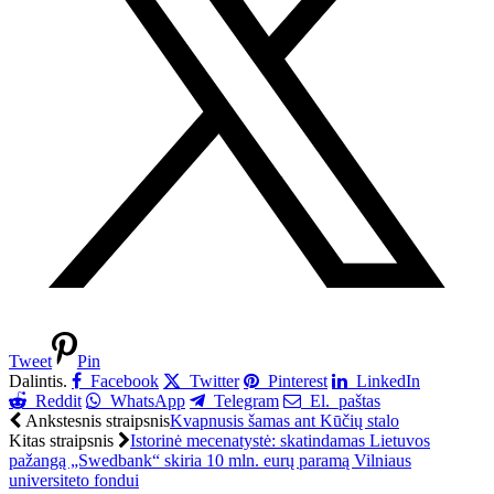
Tweet
Pin
Dalintis.
Facebook
Twitter
Pinterest
LinkedIn
Reddit
WhatsApp
Telegram
El. paštas
Ankstesnis straipsnis
Kvapnusis šamas ant Kūčių stalo
Kitas straipsnis
Istorinė mecenatystė: skatindamas Lietuvos
pažangą „Swedbank“ skiria 10 mln. eurų paramą Vilniaus
universiteto fondui