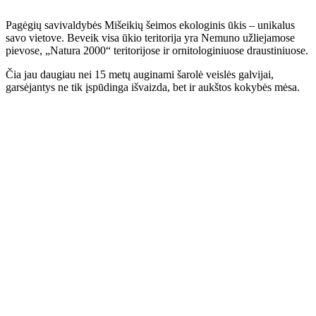
Pagėgių savivaldybės Mišeikių šeimos ekologinis ūkis – unikalus
savo vietove. Beveik visa ūkio teritorija yra Nemuno užliejamose
pievose, „Natura 2000“ teritorijose ir ornitologiniuose draustiniuose.
Čia jau daugiau nei 15 metų auginami šarolė veislės galvijai,
garsėjantys ne tik įspūdinga išvaizda, bet ir aukštos kokybės mėsa.