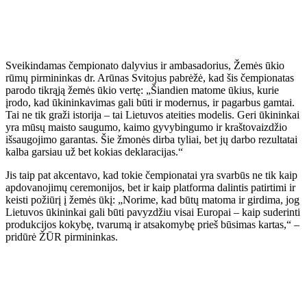
Sveikindamas čempionato dalyvius ir ambasadorius, Žemės ūkio
rūmų pirmininkas dr. Arūnas Svitojus pabrėžė, kad šis čempionatas
parodo tikrąją žemės ūkio vertę: „Šiandien matome ūkius, kurie
įrodo, kad ūkininkavimas gali būti ir modernus, ir pagarbus gamtai.
Tai ne tik graži istorija – tai Lietuvos ateities modelis. Geri ūkininkai
yra mūsų maisto saugumo, kaimo gyvybingumo ir kraštovaizdžio
išsaugojimo garantas. Šie žmonės dirba tyliai, bet jų darbo rezultatai
kalba garsiau už bet kokias deklaracijas.“
Jis taip pat akcentavo, kad tokie čempionatai yra svarbūs ne tik kaip
apdovanojimų ceremonijos, bet ir kaip platforma dalintis patirtimi ir
keisti požiūrį į žemės ūkį: „Norime, kad būtų matoma ir girdima, jog
Lietuvos ūkininkai gali būti pavyzdžiu visai Europai – kaip suderinti
produkcijos kokybę, tvarumą ir atsakomybę prieš būsimas kartas,“ –
pridūrė ŽŪR pirmininkas.