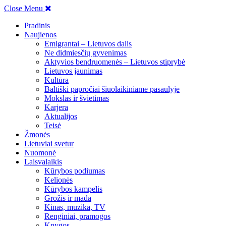
Close Menu
Pradinis
Naujienos
Emigrantai – Lietuvos dalis
Ne didmiesčių gyvenimas
Aktyvios bendruomenės – Lietuvos stiprybė
Lietuvos jaunimas
Kultūra
Baltiški papročiai šiuolaikiniame pasaulyje
Mokslas ir švietimas
Karjera
Aktualijos
Teisė
Žmonės
Lietuviai svetur
Nuomonė
Laisvalaikis
Kūrybos podiumas
Kelionės
Kūrybos kampelis
Grožis ir mada
Kinas, muzika, TV
Renginiai, pramogos
Knygos