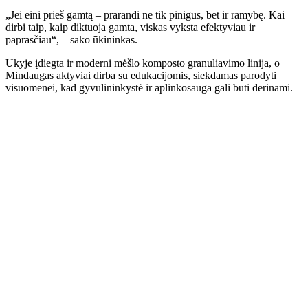
„Jei eini prieš gamtą – prarandi ne tik pinigus, bet ir ramybę. Kai
dirbi taip, kaip diktuoja gamta, viskas vyksta efektyviau ir
paprasčiau“, – sako ūkininkas.
Ūkyje įdiegta ir moderni mėšlo komposto granuliavimo linija, o
Mindaugas aktyviai dirba su edukacijomis, siekdamas parodyti
visuomenei, kad gyvulininkystė ir aplinkosauga gali būti derinami.