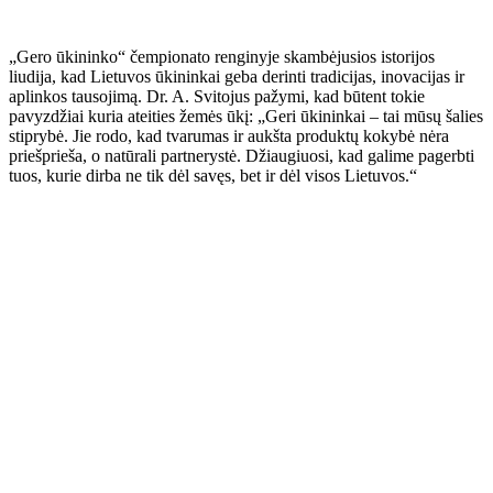
„Gero ūkininko“ čempionato renginyje skambėjusios istorijos
liudija, kad Lietuvos ūkininkai geba derinti tradicijas, inovacijas ir
aplinkos tausojimą. Dr. A. Svitojus pažymi, kad būtent tokie
pavyzdžiai kuria ateities žemės ūkį: „Geri ūkininkai – tai mūsų šalies
stiprybė. Jie rodo, kad tvarumas ir aukšta produktų kokybė nėra
priešprieša, o natūrali partnerystė. Džiaugiuosi, kad galime pagerbti
tuos, kurie dirba ne tik dėl savęs, bet ir dėl visos Lietuvos.“