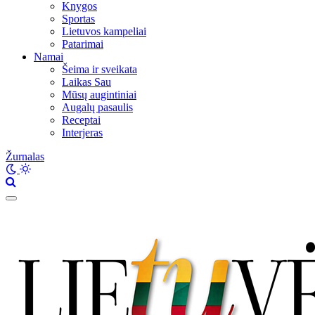
Knygos
Sportas
Lietuvos kampeliai
Patarimai
Namai
Šeima ir sveikata
Laikas Sau
Mūsų augintiniai
Augalų pasaulis
Receptai
Interjeras
Žurnalas