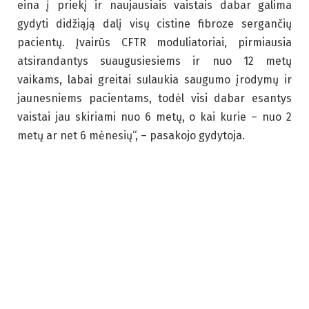
eina į priekį ir naujausiais vaistais dabar galima
gydyti didžiąją dalį visų cistine fibroze sergančių
pacientų. Įvairūs CFTR moduliatoriai, pirmiausia
atsirandantys suaugusiesiems ir nuo 12 metų
vaikams, labai greitai sulaukia saugumo įrodymų ir
jaunesniems pacientams, todėl visi dabar esantys
vaistai jau skiriami nuo 6 metų, o kai kurie – nuo 2
metų ar net 6 mėnesių“, – pasakojo gydytoja.