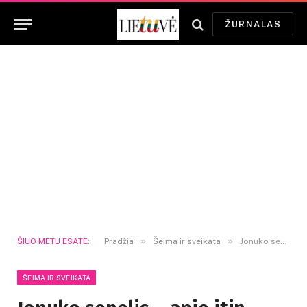
ŽURNALAS
»
»
ŠIUO METU ESATE:
Pradžia
Šeima ir sveikata
Jonuko senelis – apie itin sunkią anūko ligą: „Darysime viską, kad valdžia į mus atkreiptų dėmesį“
ŠEIMA IR SVEIKATA