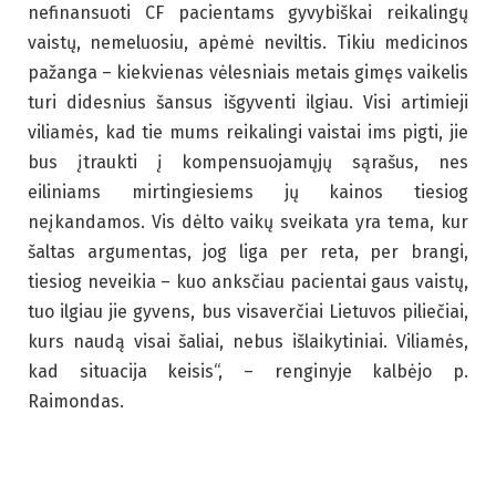
nefinansuoti CF pacientams gyvybiškai reikalingų
vaistų, nemeluosiu, apėmė neviltis. Tikiu medicinos
pažanga – kiekvienas vėlesniais metais gimęs vaikelis
turi didesnius šansus išgyventi ilgiau. Visi artimieji
viliamės, kad tie mums reikalingi vaistai ims pigti, jie
bus įtraukti į kompensuojamųjų sąrašus, nes
eiliniams mirtingiesiems jų kainos tiesiog
neįkandamos. Vis dėlto vaikų sveikata yra tema, kur
šaltas argumentas, jog liga per reta, per brangi,
tiesiog neveikia – kuo anksčiau pacientai gaus vaistų,
tuo ilgiau jie gyvens, bus visaverčiai Lietuvos piliečiai,
kurs naudą visai šaliai, nebus išlaikytiniai. Viliamės,
kad situacija keisis“, – renginyje kalbėjo p.
Raimondas.