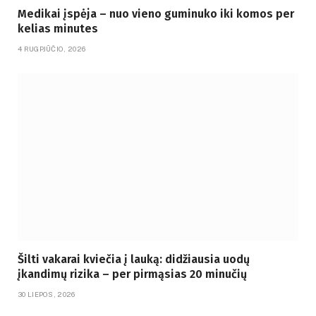
Medikai įspėja – nuo vieno guminuko iki komos per
kelias minutes
4 RUGPJŪČIO, 2026
Šilti vakarai kviečia į lauką: didžiausia uodų
įkandimų rizika – per pirmąsias 20 minučių
30 LIEPOS, 2026