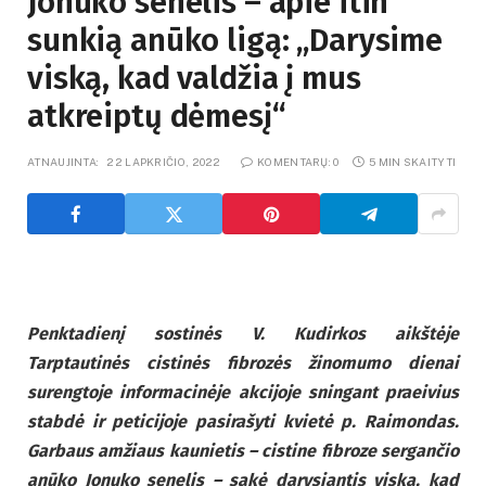
Jonuko senelis – apie itin
sunkią anūko ligą: „Darysime
viską, kad valdžia į mus
atkreiptų dėmesį“
ATNAUJINTA:
22 LAPKRIČIO, 2022
KOMENTARŲ: 0
5 MIN SKAITYTI
Penktadienį sostinės V. Kudirkos aikštėje
Tarptautinės cistinės fibrozės žinomumo dienai
surengtoje informacinėje akcijoje sningant praeivius
stabdė ir peticijoje pasirašyti kvietė p. Raimondas.
Garbaus amžiaus kaunietis – cistine fibroze sergančio
anūko Jonuko senelis – sakė darysiantis viską, kad