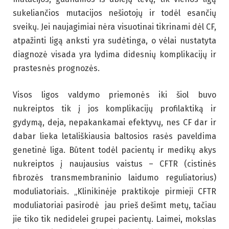
sukeliančios mutacijos nešiotojų ir todėl esančių
sveikų. Jei naujagimiai nėra visuotinai tikrinami dėl CF,
atpažinti ligą anksti yra sudėtinga, o vėlai nustatyta
diagnozė visada yra lydima didesnių komplikacijų ir
prastesnės prognozės.
Visos ligos valdymo priemonės iki šiol buvo
nukreiptos tik į jos komplikacijų profilaktiką ir
gydymą, deja, nepakankamai efektyvų, nes CF dar ir
dabar lieka letališkiausia baltosios rasės paveldima
genetinė liga. Būtent todėl pacientų ir medikų akys
nukreiptos į naujausius vaistus – CFTR
(cistinės
fibrozės transmembraninio laidumo reguliatorius)
moduliatoriais. „Klinikinėje praktikoje pirmieji CFTR
moduliatoriai pasirodė jau prieš dešimt metų, tačiau
jie tiko tik nedidelei grupei pacientų. Laimei, mokslas