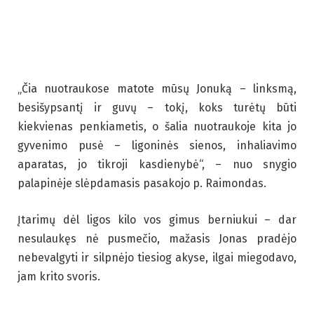
„Čia nuotraukose matote mūsų Jonuką – linksmą,
besišypsantį ir guvų – tokį, koks turėtų būti
kiekvienas penkiametis, o šalia nuotraukoje kita jo
gyvenimo pusė – ligoninės sienos, inhaliavimo
aparatas, jo tikroji kasdienybė“, – nuo snygio
palapinėje slėpdamasis pasakojo p. Raimondas.
Įtarimų dėl ligos kilo vos gimus berniukui – dar
nesulaukęs nė pusmečio, mažasis Jonas pradėjo
nebevalgyti ir silpnėjo tiesiog akyse, ilgai miegodavo,
jam krito svoris.