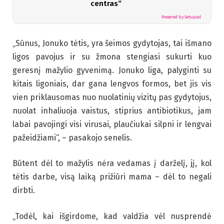
centras“
Powered by Setupad
„Sūnus, Jonuko tėtis, yra šeimos gydytojas, tai išmano
ligos pavojus ir su žmona stengiasi sukurti kuo
geresnį mažylio gyvenimą. Jonuko liga, palyginti su
kitais ligoniais, dar gana lengvos formos, bet jis vis
vien priklausomas nuo nuolatinių vizitų pas gydytojus,
nuolat inhaliuoja vaistus, stiprius antibiotikus, jam
labai pavojingi visi virusai, plaučiukai silpni ir lengvai
pažeidžiami“, – pasakojo senelis.
Būtent dėl to mažylis nėra vedamas į darželį, jį, kol
tėtis darbe, visą laiką prižiūri mama – dėl to negali
dirbti.
„Todėl, kai išgirdome, kad valdžia vėl nusprendė