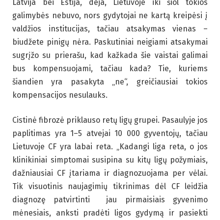
Latvija bei Estija, deja, Lietuvoje iki šiol tokios
galimybės nebuvo, nors gydytojai ne kartą kreipėsi į
valdžios institucijas, tačiau atsakymas vienas –
biudžete pinigų nėra. Paskutiniai neigiami atsakymai
sugrįžo su prierašu, kad kažkada šie vaistai galimai
bus kompensuojami, tačiau kada? Tie, kuriems
šiandien yra pasakyta „ne“, greičiausiai tokios
kompensacijos nesulauks.
Cistinė fibrozė priklauso retų ligų grupei. Pasaulyje jos
paplitimas yra 1–5 atvejai 10 000 gyventojų, tačiau
Lietuvoje CF yra labai reta. „Kadangi liga reta, o jos
klinikiniai simptomai susipina su kitų ligų požymiais,
dažniausiai CF įtariama ir diagnozuojama per vėlai.
Tik visuotinis naujagimių tikrinimas dėl CF leidžia
diagnozę patvirtinti jau pirmaisiais gyvenimo
mėnesiais, anksti pradėti ligos gydymą ir pasiekti