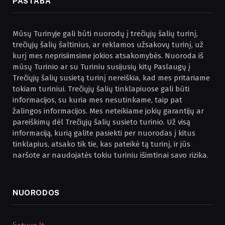
PASTABA
Mūsų Turinyje gali būti nuorodų į trečiųjų šalių turinį,
trečiųjų šalių šaltinius, ar reklamos užsakovų turinį, už
kurį mes neprisiimsime jokios atsakomybės. Nuoroda iš
mūsų Turinio ar su Turiniu susijusių kitų Paslaugų į
Trečiųjų šalių susietą turinį nereiškia, kad mes pritariame
tokiam turiniui. Trečiųjų šalių tinklapiuose gali būti
informacijos, su kuria mes nesutinkame, taip pat
žalingos informacijos. Mes neteikiame jokių garantijų ar
pareiškimų dėl Trečiųjų šalių susieto turinio. Už visą
informaciją, kurią galite pasiekti per nuorodas į kitus
tinklapius, atsako tik tie, kas pateikė tą turinį, ir jūs
naršote ar naudojatės tokiu turiniu išimtinai savo rizika.
NUORODOS