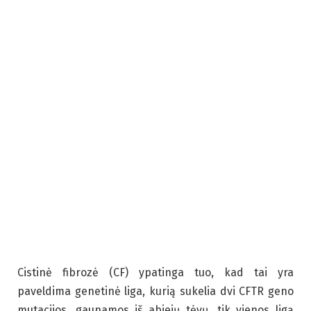
Cistinė fibrozė (CF) ypatinga tuo, kad tai yra
paveldima genetinė liga, kurią sukelia dvi CFTR geno
mutacijos, gaunamos iš abiejų tėvų, tik vienos ligą