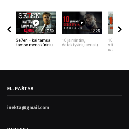
17:50
12:25
Se7en – kai tamsa
10 įsimintinų
10 įtemptų,
tampa meno kūriniu
detektyvinių serialų
stingdančių
istorijų
EL. PAŠTAS
inekta@gmail.com