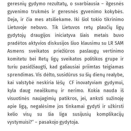
geresnių gydymo rezultatų, o svarbiausia – ilgesnės
gyvenimo trukmės ir geresnės gyvenimo kokybės.
Deja, ir čia mes atsiliekame. Iki šiol tokio tikrinimo
Lietuvoje nebuvo. Tik Lietuvos retų plaučių ligų
gydytojų draugijos iniciatyva šiais metais buvo
pradėtos aktyvios diskusijos šiuo klausimu su LR SAM
Asmens sveikatos priežiūros paslaugų vertinimo
komitetu bei Retų ligų sveikatos politikos grupe ir
turiu pasidžiaugti, kad galiausiai priimtas teigiamas
sprendimas. Vis dėlto, susidūrus su šių dienų realybe,
kai valstybė neskiria lėšų CF inovatyviam gydymui,
kyla daug neaiškumų ir nerimo. Kokia nauda iš
visuotinės naujagimių patikros, jei, anksti sužinoję
apie ligą, negalėsime jos tinkamai gydyti ir užkirsti
kelio visų su šia liga susijusių komplikacijų
vystymuisi?“ – pasakojo gydytoja.