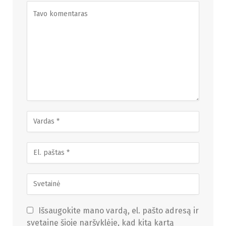
Išsaugokite mano vardą, el. pašto adresą ir
svetainę šioje naršyklėje, kad kitą kartą