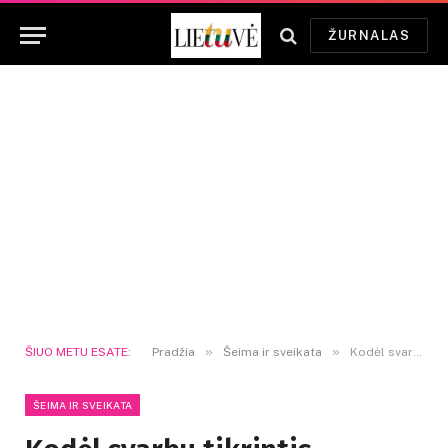
ŽURNALAS
»
»
ŠIUO METU ESATE:
Pradžia
Šeima ir sveikata
Kodėl svarbu tikrintis kraujospūdį
ŠEIMA IR SVEIKATA