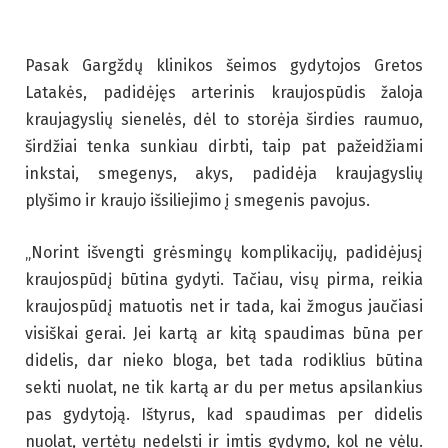
Pasak Gargždų klinikos šeimos gydytojos Gretos
Latakės, padidėjęs arterinis kraujospūdis žaloja
kraujagyslių sienelės, dėl to storėja širdies raumuo,
širdžiai tenka sunkiau dirbti, taip pat pažeidžiami
inkstai, smegenys, akys, padidėja kraujagyslių
plyšimo ir kraujo išsiliejimo į smegenis pavojus.
„Norint išvengti grėsmingų komplikacijų, padidėjusį
kraujospūdį būtina gydyti. Tačiau, visų pirma, reikia
kraujospūdį matuotis net ir tada, kai žmogus jaučiasi
visiškai gerai. Jei kartą ar kitą spaudimas būna per
didelis, dar nieko bloga, bet tada rodiklius būtina
sekti nuolat, ne tik kartą ar du per metus apsilankius
pas gydytoją. Ištyrus, kad spaudimas per didelis
nuolat, vertėtų nedelsti ir imtis gydymo, kol ne vėlu.