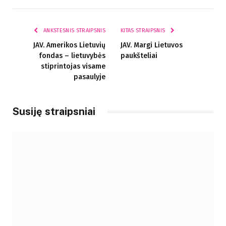
paštas
ANKSTESNIS STRAIPSNIS
KITAS STRAIPSNIS
JAV. Amerikos Lietuvių
JAV. Margi Lietuvos
fondas – lietuvybės
paukšteliai
stiprintojas visame
pasaulyje
Susiję straipsniai