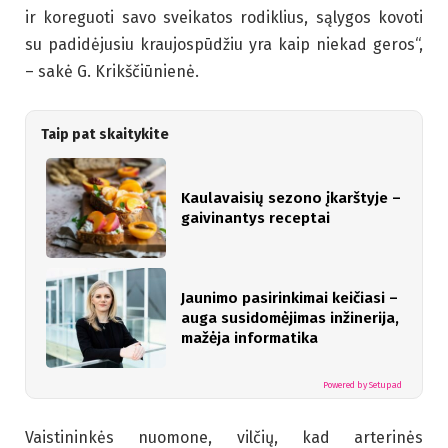
ir koreguoti savo sveikatos rodiklius, sąlygos kovoti
su padidėjusiu kraujospūdžiu yra kaip niekad geros“,
– sakė G. Krikščiūnienė.
Taip pat skaitykite
Kaulavaisių sezono įkarštyje –
gaivinantys receptai
Jaunimo pasirinkimai keičiasi –
auga susidomėjimas inžinerija,
mažėja informatika
Powered by Setupad
Vaistininkės nuomone, vilčių, kad arterinės