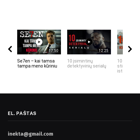
17:50
12:25
Se7en – kai tamsa
10 įsimintinų
10 įtemptų,
tampa meno kūriniu
detektyvinių serialų
stingdančių
istorijų
EL. PAŠTAS
inekta@gmail.com