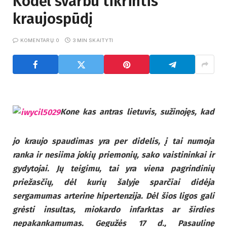
Kodėl svarbu tikrintis
kraujospūdį
KOMENTARŲ: 0
3 MIN SKAITYTI
Kone kas antras lietuvis, sužinojęs, kad
jo kraujo spaudimas yra per didelis, į tai numoja
ranka ir nesiima jokių priemonių, sako vaistininkai ir
gydytojai. Jų teigimu, tai yra viena pagrindinių
priežasčių, dėl kurių šalyje sparčiai didėja
sergamumas arterine hipertenzija. Dėl šios ligos gali
grėsti insultas, miokardo infarktas ar širdies
nepakankamumas. Gegužės 17 d., Pasaulinę