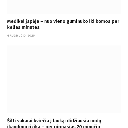
Medikai įspėja – nuo vieno guminuko iki komos per
kelias minutes
4 RUGPJŪČIO, 2026
Šilti vakarai kviečia į lauką: didžiausia uodų
įkandimų rizika – per pirmąsias 20 minučių