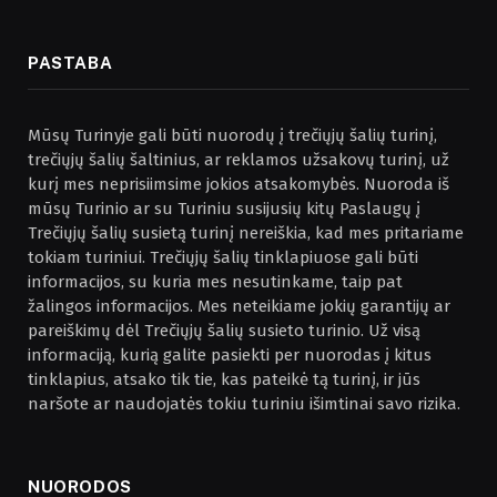
PASTABA
Mūsų Turinyje gali būti nuorodų į trečiųjų šalių turinį,
trečiųjų šalių šaltinius, ar reklamos užsakovų turinį, už
kurį mes neprisiimsime jokios atsakomybės. Nuoroda iš
mūsų Turinio ar su Turiniu susijusių kitų Paslaugų į
Trečiųjų šalių susietą turinį nereiškia, kad mes pritariame
tokiam turiniui. Trečiųjų šalių tinklapiuose gali būti
informacijos, su kuria mes nesutinkame, taip pat
žalingos informacijos. Mes neteikiame jokių garantijų ar
pareiškimų dėl Trečiųjų šalių susieto turinio. Už visą
informaciją, kurią galite pasiekti per nuorodas į kitus
tinklapius, atsako tik tie, kas pateikė tą turinį, ir jūs
naršote ar naudojatės tokiu turiniu išimtinai savo rizika.
NUORODOS