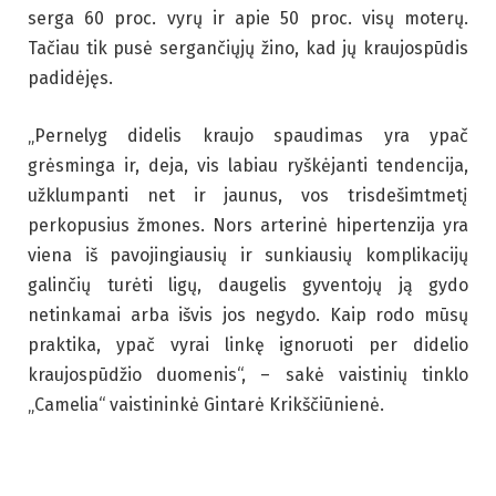
serga 60 proc. vyrų ir apie 50 proc. visų moterų.
Tačiau tik pusė sergančiųjų žino, kad jų kraujospūdis
padidėjęs.
„Pernelyg didelis kraujo spaudimas yra ypač
grėsminga ir, deja, vis labiau ryškėjanti tendencija,
užklumpanti net ir jaunus, vos trisdešimtmetį
perkopusius žmones. Nors arterinė hipertenzija yra
viena iš pavojingiausių ir sunkiausių komplikacijų
galinčių turėti ligų, daugelis gyventojų ją gydo
netinkamai arba išvis jos negydo. Kaip rodo mūsų
praktika, ypač vyrai linkę ignoruoti per didelio
kraujospūdžio duomenis“, – sakė vaistinių tinklo
„Camelia“ vaistininkė Gintarė Krikščiūnienė.