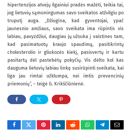
hipertenzijos atvejų ilgainiui pradės mažėti, teikia tai,
jog lietuvių sąmoningumas savo sveikatos atžvilgiu po
truputį auga. „Džiugina, kad gyventojai, ypač
jaunesnio amžiaus, savo sveikata ima rūpintis vis
labiau, pavyzdžiui, daugiau jų užsuka į vaistines tam,
kad pasimatuotų kraujo spaudimą, pasitikrintų
cholesterolio ir gliukozės kiekį, pasisvertų ir kartu
pasitartų dėl pastebėtų pokyčių. Vis dėlto kol kas
dauguma lietuvių labiau linkę susirūpinti sveikata, kai
liga jau rimtai užklumpa, nei imtis prevencinių
priemonių“, – teigė G. Krikščiūnienė.
Facebook
Twitter
Pinterest
LinkedIn
Reddit
WhatsApp
Telegram
El.