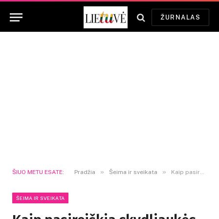
ŽURNALAS
»
»
ŠIUO METU ESATE:
Pradžia
Šeima ir sveikata
Kaip pasireiškia skydliaukės veiklos sutrikimai?
ŠEIMA IR SVEIKATA