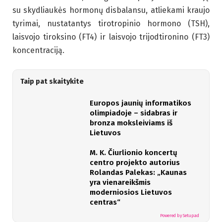
su skydliaukės hormonų disbalansu, atliekami kraujo
tyrimai, nustatantys tirotropinio hormono (TSH),
laisvojo tiroksino (FT4) ir laisvojo trijodtironino (FT3)
koncentraciją.
Taip pat skaitykite
Europos jaunių informatikos
olimpiadoje – sidabras ir
bronza moksleiviams iš
Lietuvos
M. K. Čiurlionio koncertų
centro projekto autorius
Rolandas Palekas: „Kaunas
yra vienareikšmis
moderniosios Lietuvos
centras“
Powered by Setupad