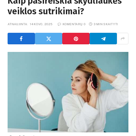
Kaip pasireiškia skydliaukės
veiklos sutrikimai?
ATNAUJINTA:
14 KOVO, 2025
KOMENTARŲ: 0
3 MIN SKAITYTI