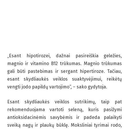
„Esant hipotirozei, dažnai pasireiškia geležies,
magnio ir vitamino B12 trūkumas. Magnio trūkumas
gali būti pastebimas ir sergant hipertiroze. Tačiau,
esant skydliaukės veiklos suaktyvėjimui, reikėtų
vengti jodo papildų vartojimo“, – sako gydytoja.
Esant skydliaukės veiklos sutrikimų, taip pat
rekomenduojama vartoti seleną, kuris pasižymi
antioksidacinėmis savybėmis ir padeda palaikyti
sveiką nagų ir plaukų būklę. Moksliniai tyrimai rodo,