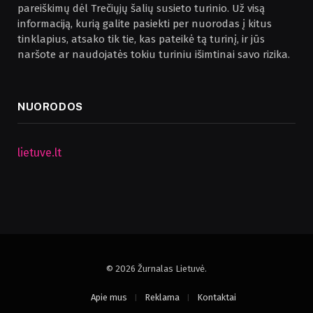
pareiškimų dėl Trečiųjų šalių susieto turinio. Už visą
informaciją, kurią galite pasiekti per nuorodas į kitus
tinklapius, atsako tik tie, kas pateikė tą turinį, ir jūs
naršote ar naudojatės tokiu turiniu išimtinai savo rizika.
NUORODOS
lietuve.lt
© 2026 Žurnalas Lietuvė.
Apie mus
Reklama
Kontaktai