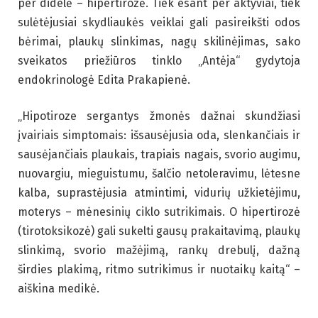
per didelė – hipertirozė. Tiek esant per aktyviai, tiek
sulėtėjusiai skydliaukės veiklai gali pasireikšti odos
bėrimai, plaukų slinkimas, nagų skilinėjimas, sako
sveikatos priežiūros tinklo „Antėja“ gydytoja
endokrinologė Edita Prakapienė.
„Hipotiroze sergantys žmonės dažnai skundžiasi
įvairiais simptomais: išsausėjusia oda, slenkančiais ir
sausėjančiais plaukais, trapiais nagais, svorio augimu,
nuovargiu, mieguistumu, šalčio netoleravimu, lėtesne
kalba, suprastėjusia atmintimi, vidurių užkietėjimu,
moterys – mėnesinių ciklo sutrikimais. O hipertirozė
(tirotoksikozė) gali sukelti gausų prakaitavimą, plaukų
slinkimą, svorio mažėjimą, rankų drebulį, dažną
širdies plakimą, ritmo sutrikimus ir nuotaikų kaitą“ –
aiškina medikė.