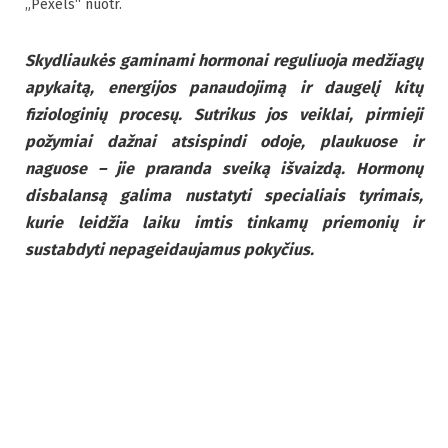
„Pexels“ nuotr.
Skydliaukės gaminami hormonai reguliuoja medžiagų
apykaitą, energijos panaudojimą ir daugelį kitų
fiziologinių procesų. Sutrikus jos veiklai, pirmieji
požymiai dažnai atsispindi odoje, plaukuose ir
naguose – jie praranda sveiką išvaizdą. Hormonų
disbalansą galima nustatyti specialiais tyrimais,
kurie leidžia laiku imtis tinkamų priemonių ir
sustabdyti nepageidaujamus pokyčius.