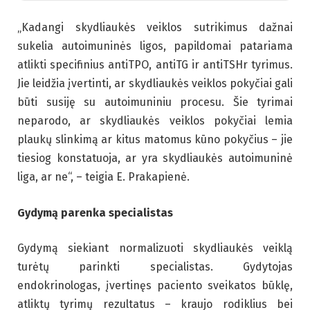
„Kadangi skydliaukės veiklos sutrikimus dažnai
sukelia autoimuninės ligos, papildomai patariama
atlikti specifinius antiTPO, antiTG ir antiTSHr tyrimus.
Jie leidžia įvertinti, ar skydliaukės veiklos pokyčiai gali
būti susiję su autoimuniniu procesu. Šie tyrimai
neparodo, ar skydliaukės veiklos pokyčiai lemia
plaukų slinkimą ar kitus matomus kūno pokyčius – jie
tiesiog konstatuoja, ar yra skydliaukės autoimuninė
liga, ar ne“, – teigia E. Prakapienė.
Gydymą parenka specialistas
Gydymą siekiant normalizuoti skydliaukės veiklą
turėtų parinkti specialistas. Gydytojas
endokrinologas, įvertinęs paciento sveikatos būklę,
atliktų tyrimų rezultatus – kraujo rodiklius bei