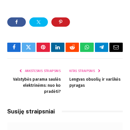
Facebook
Twitter
Pinterest
LinkedIn
Reddit
WhatsApp
Telegram
El.
paštas
ANKSTESNIS STRAIPSNIS
KITAS STRAIPSNIS
Valstybės parama saulės
Lengvas obuolių ir varškės
elektrinėms: nuo ko
pyragas
pradėti?
Susiję straipsniai