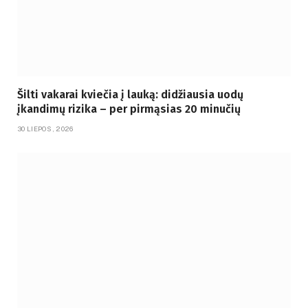
Šilti vakarai kviečia į lauką: didžiausia uodų
įkandimų rizika – per pirmąsias 20 minučių
30 LIEPOS, 2026