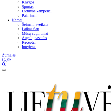
Knygos
Sportas
Lietuvos kampeliai
Patarimai
Namai
Šeima ir sveikata
Laikas Sau
Mūsų augintiniai
Augalų pasaulis
Receptai
Interjeras
Žurnalas