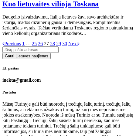
Kuo lietuvaites vilioja Toskana
Daugelio įsivaizdavimu, Italija lietuves žavi savo architektūra ir
istorija, mados dizainerių gausa ir dėmesingais, komplimentus
žeriančiais vyrais. Tačiau vertindama Toskanos regiono patrauklumą
vieno kelionių organizatoriaus rinkodaros…
Previous
1
…
25
26
27
28
29
30
Next
El. paštas
inekta@gmail.com
Pastaba
Mūsų Turinyje gali būti nuorodų į trečiųjų šalių turinį, trečiųjų šalių
šaltinius, ar reklamos užsakovų turinį, už kurį mes neprisiimsime
jokios atsakomybės. Nuoroda iš mūsų Turinio ar su Turiniu susijusių
kitų Paslaugų į Trečiųjų šalių susietą turinį nereiškia, kad mes
pritariame tokiam turiniui. Trečiųjų šalių tinklapiuose gali būti
informacijos, su kuria mes nesutinkame, taip pat žalingos