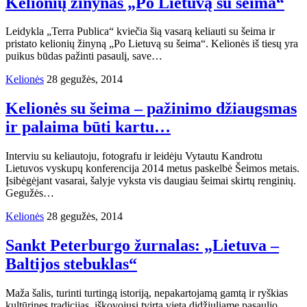
Kelionių žinynas „Po Lietuvą su šeima“
Leidykla „Terra Publica“ kviečia šią vasarą keliauti su šeima ir
pristato kelionių žinyną „Po Lietuvą su šeima“. Kelionės iš tiesų yra
puikus būdas pažinti pasaulį, save…
Kelionės
28 gegužės, 2014
Kelionės su šeima – pažinimo džiaugsmas
ir palaima būti kartu…
Interviu su keliautoju, fotografu ir leidėju Vytautu Kandrotu
Lietuvos vyskupų konferencija 2014 metus paskelbė Šeimos metais.
Įsibėgėjant vasarai, šalyje vyksta vis daugiau šeimai skirtų renginių.
Gegužės…
Kelionės
28 gegužės, 2014
Sankt Peterburgo žurnalas: „Lietuva –
Baltijos stebuklas“
Maža šalis, turinti turtingą istoriją, nepakartojamą gamtą ir ryškias
kultūrines tradicijas, iškovojusi tvirtą vietą didžiuliame pasaulio