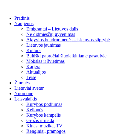
Pradinis
Naujienos
Emigrantai – Lietuvos dalis
Ne didmiesčių gyvenimas
Aktyvios bendruomenės – Lietuvos stiprybė
Lietuvos jaunimas
Kultūra
Baltiški papročiai šiuolaikiniame pasaulyje
Mokslas ir švietimas
Karjera
Aktualijos
Teisė
Žmonės
Lietuviai svetur
Nuomonė
Laisvalaikis
Kūrybos podiumas
Kelionės
Kūrybos kampelis
Grožis ir mada
Kinas, muzika, TV
Renginiai, pramogos