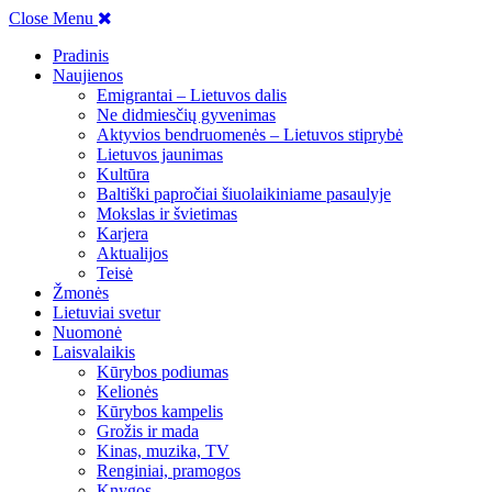
Close Menu
Pradinis
Naujienos
Emigrantai – Lietuvos dalis
Ne didmiesčių gyvenimas
Aktyvios bendruomenės – Lietuvos stiprybė
Lietuvos jaunimas
Kultūra
Baltiški papročiai šiuolaikiniame pasaulyje
Mokslas ir švietimas
Karjera
Aktualijos
Teisė
Žmonės
Lietuviai svetur
Nuomonė
Laisvalaikis
Kūrybos podiumas
Kelionės
Kūrybos kampelis
Grožis ir mada
Kinas, muzika, TV
Renginiai, pramogos
Knygos