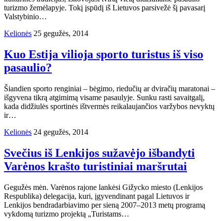
turizmo žemėlapyje. Tokį įspūdį iš Lietuvos parsivežė šį pavasarį
Valstybinio…
Kelionės
25 gegužės, 2014
Kuo Estija vilioja sporto turistus iš viso
pasaulio?
Šiandien sporto renginiai – bėgimo, riedučių ar dviračių maratonai –
išgyvena tikrą atgimimą visame pasaulyje. Sunku rasti savaitgalį,
kada didžiulės sportinės ištvermės reikalaujančios varžybos nevyktų
ir…
Kelionės
24 gegužės, 2014
Svečius iš Lenkijos sužavėjo išbandyti
Varėnos krašto turistiniai maršrutai
Gegužės mėn. Varėnos rajone lankėsi Gižycko miesto (Lenkijos
Respublika) delegacija, kuri, įgyvendinant pagal Lietuvos ir
Lenkijos bendradarbiavimo per sieną 2007–2013 metų programą
vykdomą turizmo projektą „Turistams…