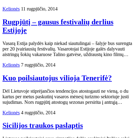
Kelionės
11 rugpjūčio, 2014
Rugpjūtį – gausus festivalių derlius
Estijoje
Vasarą Estija palydės kaip niekad siautulingai – šalyje bus surengta
per 20 įvairiausių festivalių. Vasarotojai Estijoje galės dalyvauti
aistringų šokių vakaruose Talino gatvėse, uždraustų kino filmų…
Kelionės
7 rugpjūčio, 2014
Kuo poilsiautojus vilioja Tenerifė?
Dėl Lietuvoje stiprėjančios tendencijos atostogauti ne vieną, o du
kartus per metus paskutinį vasaros mėnesį turizmo sektoriuje justi
sujudimas. Nors rugpjūtį atostogų sezonas persirita į antrąją…
Kelionės
4 rugpjūčio, 2014
Sicilijos traukos paslaptis