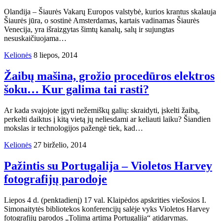
Olandija – Šiaurės Vakarų Europos valstybė, kurios krantus skalauja
Šiaurės jūra, o sostinė Amsterdamas, kartais vadinamas Šiaurės
Venecija, yra išraizgytas šimtų kanalų, salų ir sujungtas
nesuskaičiuojama…
Kelionės
8 liepos, 2014
Žaibų mašina, grožio procedūros elektros
šoku… Kur galima tai rasti?
Ar kada svajojote įgyti nežemiškų galių: skraidyti, įskelti žaibą,
perkelti daiktus į kitą vietą jų neliesdami ar keliauti laiku? Šiandien
mokslas ir technologijos pažengė tiek, kad…
Kelionės
27 birželio, 2014
Pažintis su Portugalija – Violetos Harvey
fotografijų parodoje
Liepos 4 d. (penktadienį) 17 val. Klaipėdos apskrities viešosios I.
Simonaitytės bibliotekos konferencijų salėje vyks Violetos Harvey
fotografijų parodos „Tolima artima Portugalija“ atidarymas.