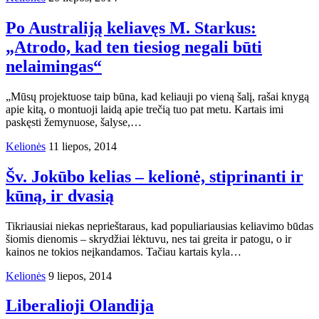
Po Australiją keliavęs M. Starkus:
„Atrodo, kad ten tiesiog negali būti
nelaimingas“
„Mūsų projektuose taip būna, kad keliauji po vieną šalį, rašai knygą
apie kitą, o montuoji laidą apie trečią tuo pat metu. Kartais imi
paskęsti žemynuose, šalyse,…
Kelionės
11 liepos, 2014
Šv. Jokūbo kelias – kelionė, stiprinanti ir
kūną, ir dvasią
Tikriausiai niekas neprieštaraus, kad populiariausias keliavimo būdas
šiomis dienomis – skrydžiai lėktuvu, nes tai greita ir patogu, o ir
kainos ne tokios neįkandamos. Tačiau kartais kyla…
Kelionės
9 liepos, 2014
Liberalioji Olandija