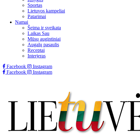
Sportas
Lietuvos kampeliai
Patarimai
Namai
Šeima ir sveikata
Laikas Sau
Mūsų augintiniai
Augalų pasaulis
Receptai
Interjeras
Facebook
Instagram
Facebook
Instagram