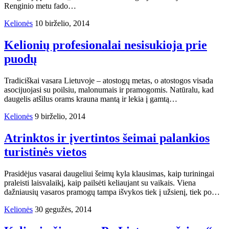
Renginio metu fado…
Kelionės
10 birželio, 2014
Kelionių profesionalai nesisukioja prie
puodų
Tradiciškai vasara Lietuvoje – atostogų metas, o atostogos visada
asocijuojasi su poilsiu, malonumais ir pramogomis. Natūralu, kad
daugelis atšilus orams krauna mantą ir lekia į gamtą…
Kelionės
9 birželio, 2014
Atrinktos ir įvertintos šeimai palankios
turistinės vietos
Prasidėjus vasarai daugeliui šeimų kyla klausimas, kaip turiningai
praleisti laisvalaikį, kaip pailsėti keliaujant su vaikais. Viena
dažniausių vasaros pramogų tampa išvykos tiek į užsienį, tiek po…
Kelionės
30 gegužės, 2014