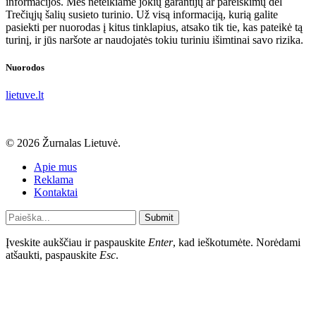
informacijos. Mes neteikiame jokių garantijų ar pareiškimų dėl
Trečiųjų šalių susieto turinio. Už visą informaciją, kurią galite
pasiekti per nuorodas į kitus tinklapius, atsako tik tie, kas pateikė tą
turinį, ir jūs naršote ar naudojatės tokiu turiniu išimtinai savo rizika.
Nuorodos
lietuve.lt
© 2026 Žurnalas Lietuvė.
Apie mus
Reklama
Kontaktai
Submit
Įveskite aukščiau ir paspauskite
Enter
, kad ieškotumėte. Norėdami
atšaukti, paspauskite
Esc
.