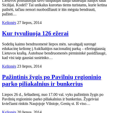
Lietuvos poilsiautojai savo simpatijas dalija saulėtajai Italijos salai
Sicilijai. Kodėl? Tai unikalus kurortas tiems turistams, kurie ketina
pailsėti, tačiau nenori nuobodžiauti ir itin mėgsta bendrauti,
pažinti…
Kelionės
27 liepos, 2014
Kur tyvuliuoja 126 ežerai
Sodelių kaimo bendruomenė liepos mėn. savaitgalį surengė
edukacinę kelionę į Aukštaitijos nacionalinį parką – ežeringiausią
Lietuvos kraštą. Autobuse bendruomenės pirmininkė pasidžiaugė,
kad visi taip gausiai susirinko…
Kelionės
23 liepos, 2014
Pažintinis žygis po Pavilnių regioninio
parko piliakalnius ir bunkerius
Liepos 26 d., šeštadienį, nuo 17.00 val. vyks pažintinis žygis po
Pavilnių regioninio parko piliakalnius ir bunkerius. Žygeiviai
kviečiami rinktis Naujojoje Vilnioje, Genių st. Iš viso…
Kelionės
20 liepos, 2014