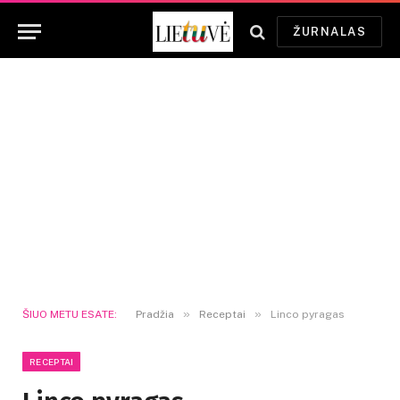
ŽURNALAS
»
»
ŠIUO METU ESATE:
Pradžia
Receptai
Linco pyragas
RECEPTAI