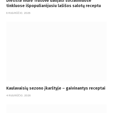
Dietistė Indrė Trusovė dalijasi socialiniuose
tinkluose išpopuliarėjusiu lašišos salotų receptu
6 RUGPJŪČIO, 2026
Kaulavaisių sezono įkarštyje – gaivinantys receptai
4 RUGPJŪČIO, 2026