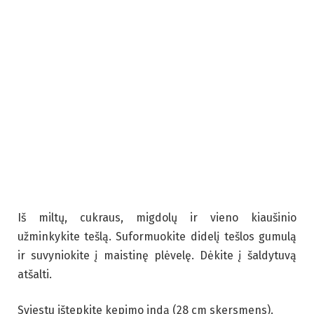
Iš miltų, cukraus, migdolų ir vieno kiaušinio
užminkykite tešlą. Suformuokite didelį tešlos gumulą
ir suvyniokite į maistinę plėvelę. Dėkite į šaldytuvą
atšalti.
Sviestu ištepkite kepimo indą (28 cm skersmens).