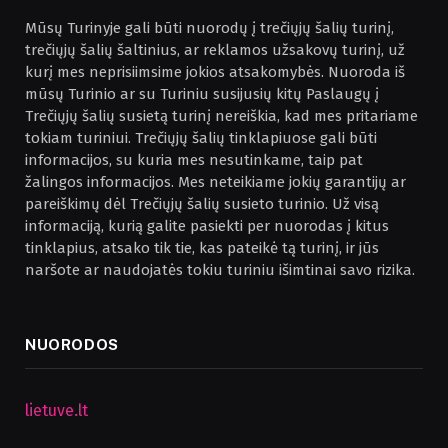
Mūsų Turinyje gali būti nuorodų į trečiųjų šalių turinį,
trečiųjų šalių šaltinius, ar reklamos užsakovų turinį, už
kurį mes neprisiimsime jokios atsakomybės. Nuoroda iš
mūsų Turinio ar su Turiniu susijusių kitų Paslaugų į
Trečiųjų šalių susietą turinį nereiškia, kad mes pritariame
tokiam turiniui. Trečiųjų šalių tinklapiuose gali būti
informacijos, su kuria mes nesutinkame, taip pat
žalingos informacijos. Mes neteikiame jokių garantijų ar
pareiškimų dėl Trečiųjų šalių susieto turinio. Už visą
informaciją, kurią galite pasiekti per nuorodas į kitus
tinklapius, atsako tik tie, kas pateikė tą turinį, ir jūs
naršote ar naudojatės tokiu turiniu išimtinai savo rizika.
NUORODOS
lietuve.lt