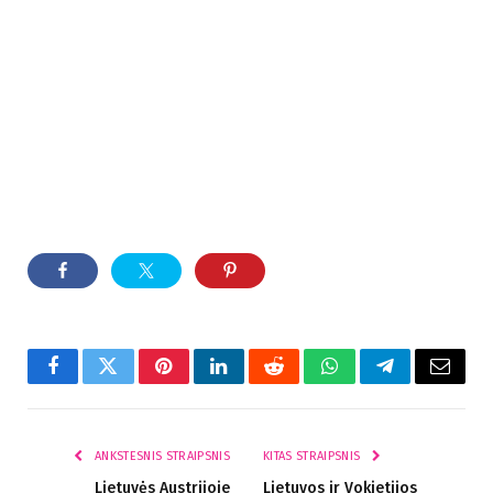
Facebook
Twitter
Pinterest
LinkedIn
Reddit
WhatsApp
Telegram
El.
paštas
ANKSTESNIS STRAIPSNIS
KITAS STRAIPSNIS
Lietuvės Austrijoje
Lietuvos ir Vokietijos