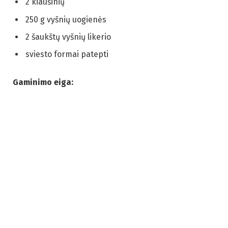
2 kiaušinių
250 g vyšnių uogienės
2 šaukštų vyšnių likerio
sviesto formai patepti
Gaminimo eiga: