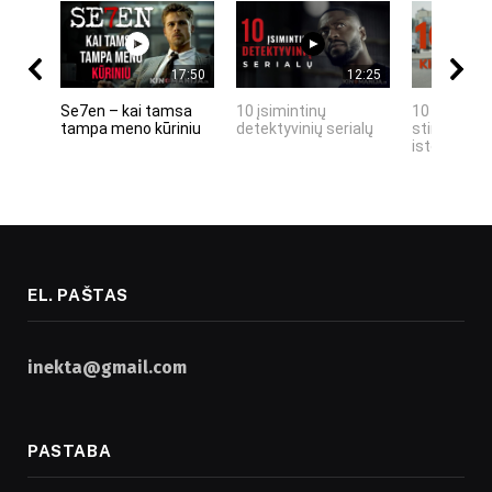
17:50
12:25
Se7en – kai tamsa
10 įsimintinų
10 įtemptų,
tampa meno kūriniu
detektyvinių serialų
stingdančių
istorijų
EL. PAŠTAS
inekta@gmail.com
PASTABA