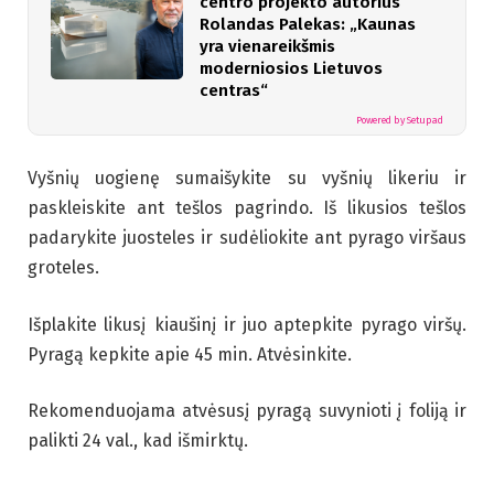
centro projekto autorius
Rolandas Palekas: „Kaunas
yra vienareikšmis
moderniosios Lietuvos
centras“
Powered by Setupad
Vyšnių uogienę sumaišykite su vyšnių likeriu ir
paskleiskite ant tešlos pagrindo. Iš likusios tešlos
padarykite juosteles ir sudėliokite ant pyrago viršaus
groteles.
Išplakite likusį kiaušinį ir juo aptepkite pyrago viršų.
Pyragą kepkite apie 45 min. Atvėsinkite.
Rekomenduojama atvėsusį pyragą suvynioti į foliją ir
palikti 24 val., kad išmirktų.