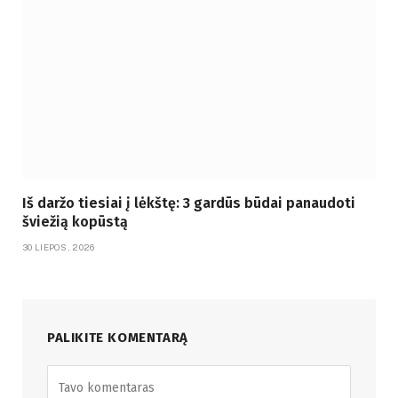
Iš daržo tiesiai į lėkštę: 3 gardūs būdai panaudoti
šviežią kopūstą
30 LIEPOS, 2026
PALIKITE KOMENTARĄ