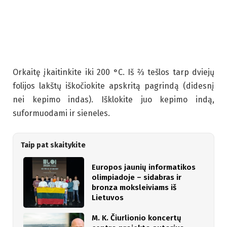
Orkaitę įkaitinkite iki 200 °C. Iš ⅔ tešlos tarp dviejų
folijos lakštų iškočiokite apskritą pagrindą (didesnį
nei kepimo indas). Išklokite juo kepimo indą,
suformuodami ir sieneles.
Taip pat skaitykite
Europos jaunių informatikos
olimpiadoje – sidabras ir
bronza moksleiviams iš
Lietuvos
M. K. Čiurlionio koncertų