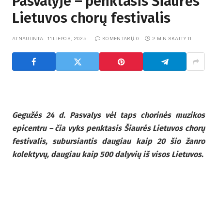
Pasvalyje – penktasis Šiaurės
Lietuvos chorų festivalis
ATNAUJINTA:
11 LIEPOS, 2025
KOMENTARŲ: 0
2 MIN SKAITYTI
Gegužės 24 d. Pasvalys vėl taps chorinės muzikos
epicentru – čia vyks penktasis Šiaurės Lietuvos chorų
festivalis, subursiantis daugiau kaip 20 šio žanro
kolektyvų, daugiau kaip 500 dalyvių iš visos Lietuvos.