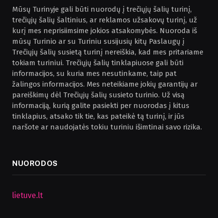
Mūsų Turinyje gali būti nuorodų į trečiųjų šalių turinį,
trečiųjų šalių šaltinius, ar reklamos užsakovų turinį, už
kurį mes neprisiimsime jokios atsakomybės. Nuoroda iš
mūsų Turinio ar su Turiniu susijusių kitų Paslaugų į
Trečiųjų šalių susietą turinį nereiškia, kad mes pritariame
tokiam turiniui. Trečiųjų šalių tinklapiuose gali būti
informacijos, su kuria mes nesutinkame, taip pat
žalingos informacijos. Mes neteikiame jokių garantijų ar
pareiškimų dėl Trečiųjų šalių susieto turinio. Už visą
informaciją, kurią galite pasiekti per nuorodas į kitus
tinklapius, atsako tik tie, kas pateikė tą turinį, ir jūs
naršote ar naudojatės tokiu turiniu išimtinai savo rizika.
NUORODOS
lietuve.lt