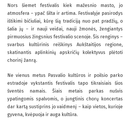
Nors šiemet festivalis kiek mažesnio masto, jo
atmosfera – ypač šilta ir artima. Festivalyje pasirodys
ištikimi bičiuliai, kūrę šią tradiciją nuo pat pradžių, o
šalia jų – ir nauji veidai, nauji žmonės, žengiantys
pirmuosius žingsnius festivalio scenoje. Šis renginys –
svarbus kultūrinis reiškinys Aukštaitijos regione,
skatinantis aplinkinių apskričių kolektyvus plėtoti
chorinį žanrą.
Ne vienus metus Pasvalio kultūros ir poilsio parko
estradoje vykstantis festivalis tapo tikraisiais šios
šventės namais. Šiais metais parkas nušvis
ypatingomis spalvomis, o jungtinis chorų koncertas
dar kartą sustiprins jo vaidmenį – kaip vietos, kurioje
gyvena, kvėpuoja ir auga kultūra.