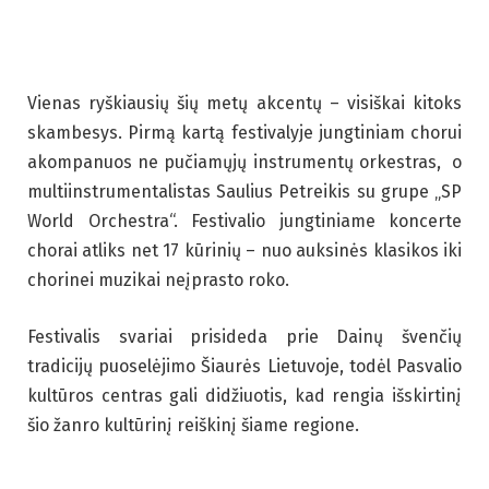
Vienas ryškiausių šių metų akcentų – visiškai kitoks
skambesys. Pirmą kartą festivalyje jungtiniam chorui
akompanuos ne pučiamųjų instrumentų orkestras, o
multiinstrumentalistas Saulius Petreikis su grupe „SP
World Orchestra“. Festivalio jungtiniame koncerte
chorai atliks net 17 kūrinių – nuo auksinės klasikos iki
chorinei muzikai neįprasto roko.
Festivalis svariai prisideda prie Dainų švenčių
tradicijų puoselėjimo Šiaurės Lietuvoje, todėl Pasvalio
kultūros centras gali didžiuotis, kad rengia išskirtinį
šio žanro kultūrinį reiškinį šiame regione.