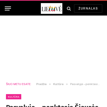
ŽURNALAS
»
»
ŠIUO METU ESATE:
Pradžia
Kultūra
Pasvalyje – penktasis Šiaurės Lietuvos chorų festivalis
KULTŪRA