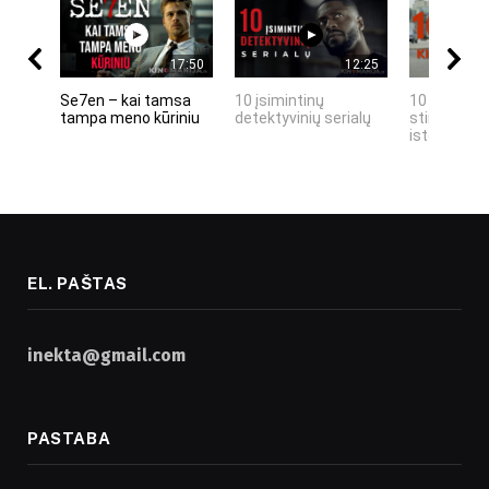
17:50
12:25
Se7en – kai tamsa
10 įsimintinų
10 įtemptų,
tampa meno kūriniu
detektyvinių serialų
stingdančių
istorijų
EL. PAŠTAS
inekta@gmail.com
PASTABA