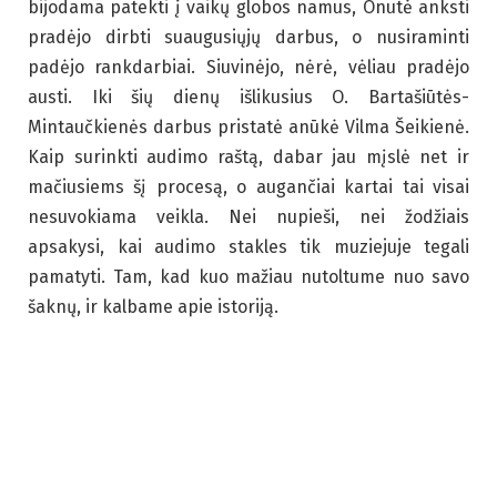
bijodama patekti į vaikų globos namus, Onutė anksti
pradėjo dirbti suaugusiųjų darbus, o nusiraminti
padėjo rankdarbiai. Siuvinėjo, nėrė, vėliau pradėjo
austi. Iki šių dienų išlikusius O. Bartašiūtės-
Mintaučkienės darbus pristatė anūkė Vilma Šeikienė.
Kaip surinkti audimo raštą, dabar jau mįslė net ir
mačiusiems šį procesą, o augančiai kartai tai visai
nesuvokiama veikla. Nei nupieši, nei žodžiais
apsakysi, kai audimo stakles tik muziejuje tegali
pamatyti. Tam, kad kuo mažiau nutoltume nuo savo
šaknų, ir kalbame apie istoriją.