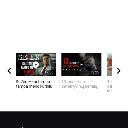
17:50
12:25
Se7en – kai tamsa
10 įsimintinų
10 įtemptų,
tampa meno kūriniu
detektyvinių serialų
stingdančių
istorijų