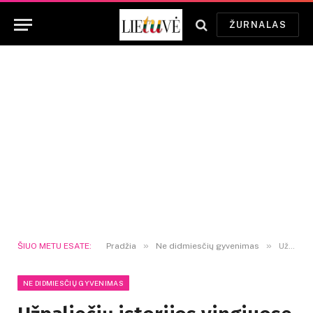
ŽURNALAS
»
»
ŠIUO METU ESATE:
Pradžia
Ne didmiesčių gyvenimas
Užpaliečių istorijos vingiuose svarbi kiekviena karta
NE DIDMIESČIŲ GYVENIMAS