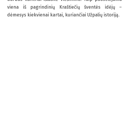
viena iš pagrindinių Kraštiečių šventės idėjų –
dėmesys kiekvienai kartai, kuriančiai Užpalių istoriją.