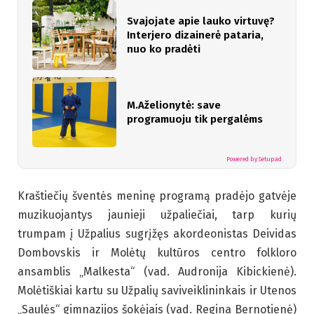
Svajojate apie lauko virtuvę?
Interjero dizainerė pataria,
nuo ko pradėti
M.Aželionytė: save
programuoju tik pergalėms
Powered by Setupad
Kraštiečių šventės meninę programą pradėjo gatvėje
muzikuojantys jaunieji užpaliečiai, tarp kurių
trumpam į Užpalius sugrįžęs akordeonistas Deividas
Dombovskis ir Molėtų kultūros centro folkloro
ansamblis „Malkesta“ (vad. Audronija Kibickienė).
Molėtiškiai kartu su Užpalių saviveiklininkais ir Utenos
„Saulės“ gimnazijos šokėjais (vad. Regina Bernotienė)