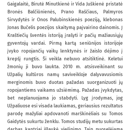
Gaigalaitė, Birutė Minutkienė ir Vida Juškienė pristatė
Bronės Balčiūnienės, Prano Raščiaus, Palmyros
Sirvydytės ir Onos Palubinskienės poeziją, klebonas
Jonas Bučelis poezijos skaitymą paįvairino dainomis. Į
Kraštiečių šventės istoriją įrašyti ir pačių mažiausiųjų
gyventojų vardai. Pirmą kartą seniūnijos istorijoje
įvyko ropojančių vaikų lenktynės ir žaislo dėjimo į
krepšį rungtis. Ši veikla nebuvo atsitiktinė. Keletui
žmonių ji buvo laukta. 2010 m. atsisveikinant su
Užpalių kultūros namų saviveikloje dalyvavusiomis
merginomis buvo duotas pažadas suorganizuoti jų
ropojantiems vaikams užsiėmimą. Pažadas įvykdytas,
bet neplanuojama jo stabdyti. Lyg įrodymas, jog
Užpaliuose esi visada laukiamas, geriausius rezultatus
parodę mažyliai apdovanoti marškinėliais su Tomos
Gaidytės sukurtu ženklu. Tomos studijų metu sukurtas
darbas kantriai išlaukė viešinimo. Taip puoselėjama