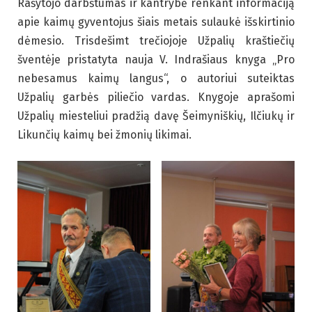
Rašytojo darbštumas ir kantrybė renkant informaciją
apie kaimų gyventojus šiais metais sulaukė išskirtinio
dėmesio. Trisdešimt trečiojoje Užpalių kraštiečių
šventėje pristatyta nauja V. Indrašiaus knyga „Pro
nebesamus kaimų langus“, o autoriui suteiktas
Užpalių garbės piliečio vardas. Knygoje aprašomi
Užpalių miesteliui pradžią davę Šeimyniškių, Ilčiukų ir
Likunčių kaimų bei žmonių likimai.