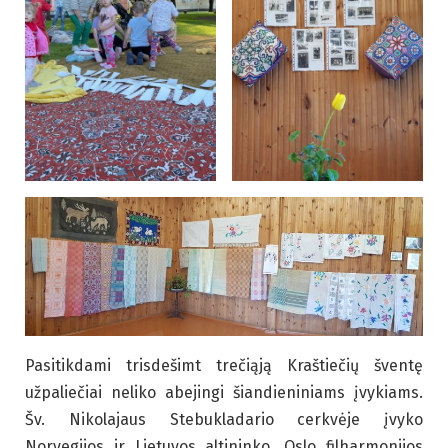
Pasitikdami trisdešimt trečiąją Kraštiečių šventę
užpaliečiai neliko abejingi šiandieniniams įvykiams.
Šv. Nikolajaus Stebukladario cerkvėje įvyko
Norvegijos ir Lietuvos altininko, Oslo filharmonijos