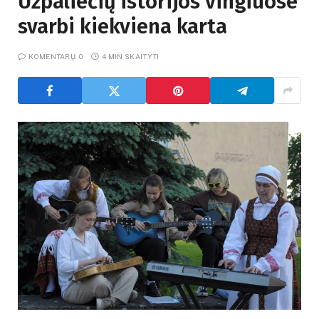
Užpaliečių istorijos vingiuose
svarbi kiekviena karta
KOMENTARŲ: 0
4 MIN SKAITYTI