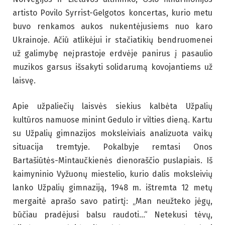
artisto Povilo Syrrist-Gelgotos koncertas, kurio metu
buvo renkamos aukos nukentėjusiems nuo karo
Ukrainoje. Ačiū atlikėjui ir stačiatikių bendruomenei
už galimybę neįprastoje erdvėje panirus į pasaulio
muzikos garsus išsakyti solidarumą kovojantiems už
laisvę.
Apie užpaliečių laisvės siekius kalbėta Užpalių
kultūros namuose minint Gedulo ir vilties dieną. Kartu
su Užpalių gimnazijos moksleiviais analizuota vaikų
situacija tremtyje. Pokalbyje remtasi Onos
Bartašiūtės-Mintaučkienės dienoraščio puslapiais. Iš
kaimyninio Vyžuonų miestelio, kurio dalis moksleivių
lanko Užpalių gimnaziją, 1948 m. ištremta 12 metų
mergaitė aprašo savo patirtį: „Man neužteko jėgų,
būčiau pradėjusi balsu raudoti…“ Netekusi tėvų,