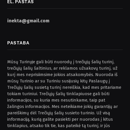
EL. PAŠTAS
inekta@gmail.com
PASTABA
Mūsų Turinyje gali būti nuorodų į trečiųjų šalių turinį,
trečiųjų šalių šaltinius, ar reklamos užsakovų turinį, už
kurį mes neprisiimsime jokios atsakomybės. Nuoroda iš
mūsų Turinio ar su Turiniu susijusių kitų Paslaugų į
Trečiųjų šalių susietą turinį nereiškia, kad mes pritariame
tokiam turiniui. Trečiųjų šalių tinklapiuose gali būti
informacijos, su kuria mes nesutinkame, taip pat
žalingos informacijos. Mes neteikiame jokių garantijų ar
pareiškimų dėl Trečiųjų šalių susieto turinio. Už visą
informaciją, kurią galite pasiekti per nuorodas į kitus
tinklapius, atsako tik tie, kas pateikė tą turinį, ir jūs