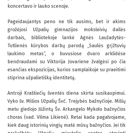
koncertavo ir lauko scenoje.
Pageidaujantys peno ne tik ausims, bet ir akims
grožėjosi Užpalių gimnazijos moksleivių dailės
darbais, bibliotekoje lankė Agnės Laužadytės-
Tutlienės kūrybos darbų parodą „Saulės grįžtuvių
laukimo metas“, o buvusiose dvaro arklidėse
bendraudami su Viktorija Jovariene žvalgėsi po čia
esančias ekspozicijas, kurios samplaikoje su praeitimi
stiprina užpalietišką identitetą.
Antroji Kraštiečių šventės diena skirta susikaupimui.
Vyko šv. Mišios Užpalių Švč. Trejybės bažnyčioje. Mišių
metu giedojo Jūžintų Šv. Arkangelo Mykolo bažnyčios
choras (vad. Vilma Likienė). Retai kada pagalvojame,
kiek daug istorinių vingių matė mūsų bažnyčios. Jei tik