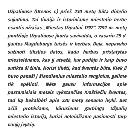
Užpaliuose (Utenos r.) prieš 230 metų būta didelio
sujudimo. Tai liudija ir istoriniame miestelio herbe
esantis užrašas „Miestas Užpaliai 1792“. 1792 m. metų
pradžioje Užpaliuose įkurta savivalda, o vasario 25 d.
gautos Magdeburgo teisės ir herbas. Deja, nepavyko
sužinoti tikslios datos, kada herbas pristatytas
miestelėnams, kas jį atvežė, kur padėjo ir kaip buvo
sutikta ši žinia. Norisi tikėti, kad šventės būta. Kiek ji
buvo panaši į šiandienius miestelio renginius, galime
tik spėlioti. Nėra gausu informacijos apie
pastaraisiais metais vykstančias Kraštiečių šventes,
tad ką bekalbėti apie 230 metų senumo įvykį. Bet
ačiū protėviams, kūrusiems garbingą Užpalių
miestelio istoriją, kuriai neleidžiame pasimesti tarp
naujų įvykių.