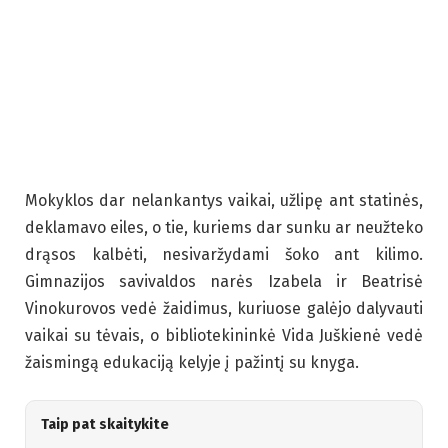
Mokyklos dar nelankantys vaikai, užlipę ant statinės,
deklamavo eiles, o tie, kuriems dar sunku ar neužteko
drąsos kalbėti, nesivaržydami šoko ant kilimo.
Gimnazijos savivaldos narės Izabela ir Beatrisė
Vinokurovos vedė žaidimus, kuriuose galėjo dalyvauti
vaikai su tėvais, o bibliotekininkė Vida Juškienė vedė
žaismingą edukaciją kelyje į pažintį su knyga.
Taip pat skaitykite