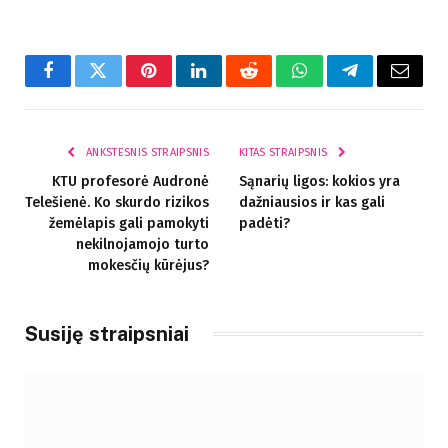
Facebook
Twitter
Pinterest
LinkedIn
Reddit
WhatsApp
Telegram
El.
paštas
ANKSTESNIS STRAIPSNIS
KITAS STRAIPSNIS
KTU profesorė Audronė
Sąnarių ligos: kokios yra
Telešienė. Ko skurdo rizikos
dažniausios ir kas gali
žemėlapis gali pamokyti
padėti?
nekilnojamojo turto
mokesčių kūrėjus?
Susiję straipsniai