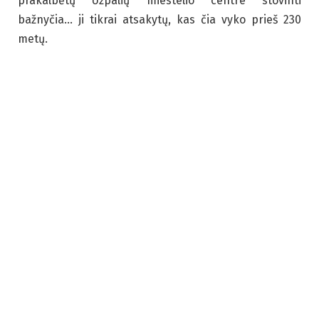
prakalbėtų Užpalių miestelio centre stovinti
bažnyčia… ji tikrai atsakytų, kas čia vyko prieš 230
metų.