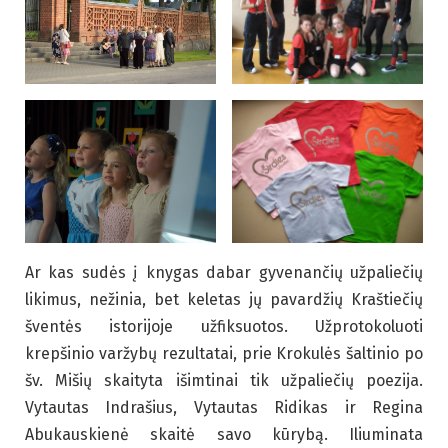
Ar kas sudės į knygas dabar gyvenančių užpaliečių
likimus, nežinia, bet keletas jų pavardžių Kraštiečių
šventės istorijoje užfiksuotos. Užprotokoluoti
krepšinio varžybų rezultatai, prie Krokulės šaltinio po
šv. Mišių skaityta išimtinai tik užpaliečių poezija.
Vytautas Indrašius, Vytautas Ridikas ir Regina
Abukauskienė skaitė savo kūrybą. Iliuminata